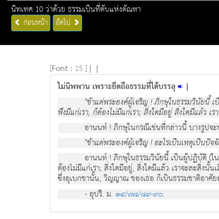
นิทเทศ 10 ว่าด้วย ธรรมเป็นที่ดับแห่งตัณหา
ก่อนหน้า
ถัดไป
[
Font :
15 ]
|
|
ไม่นิพพาน เพราะยึดถือธรรมที่ได้บรรลุ
|
"ข้าแต่พระองค์ผู้เจริญ ! ภิกษุในธรรมวินัยนี้
พึงมีแก่เรา, ก็ต้องไม่มีแก่เรา; สิ่งใดมีอยู่ สิ่งใดมีแล้ว
อานนท์ ! ภิกษุในกรณีเช่นที่กล่าวนี้ บางรูปจ
"ข้าแต่พระองค์ผู้เจริญ ! อะไรเป็นเหตุเป็นปัจจ
อานนท์ ! ภิกษุในธรรมวินัยนี้ เป็นผู้ปฏิบัติ
ต้องไม่มีแก่เรา; สิ่งใดมีอยู่, สิ่งใดมีแล้ว เราจะละสิ่งน
ซึ่งอุเบกขานั้น, วิญญาณ ของเธอ ก็เป็นธรรมชาติอาศัยอย
- อุปริ. ม.
๑๔/๗๘/๘๙-๙๐
.