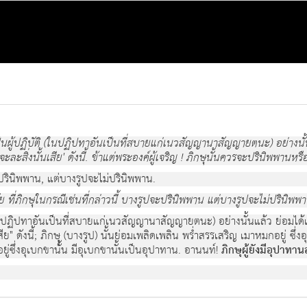
 เป็นผู้ปฏิบัติ (ในปฏิปทาอันเป็นที่สบายแก่เนวสัญญานาสัญญายตนะ) อย่างนั้น
 เราจะละสิ่งนั้นเสีย' ดังนี้. ข้าแต่พระองค์ผู้เจริญ ! ภิกษุนั้นควรจะปรินิพพาน
ะปรินิพพาน, แต่บางรูปจะไม่ปรินิพพาน.
ัย ที่ภิกษุในกรณีเช่นที่กล่าวนี้ บางรูปจะปรินิพพาน แต่บางรูปจะไม่ปรินิพพาน
 (ในปฏิปทาอันเป็นที่สบายแก่เนวสัญญานาสัญญายตนะ) อย่างนั้นแล้ว ย่อมได้เฉพ
ั้นเสีย" ดังนี้; ภิกษุุ (บางรูป) นั้นย่อมเพลิดเพลิน พร่ำสรรเสริญ เมาหมกอยู่ ซ
ู่ซึ่งอุเบกขานั้น มีอุเบกขานั้นเป็นอุปาทาน. อานนท์!
ภิกษุผู้ยังมีอุปาทาน