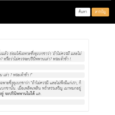
ค้นหา
สารบัญ
แล้ว ย่อมได้เฉพาะซึ่งอุเบกขาว่า 'ถ้าไม่ควรมี และไม่
หรือ? หรือว่าไม่ควรจะปรินิพพานเล่า? พระเจ้าข้า !.
 เล่า ? พระเจ้าข้า !"
าะซึ่งอุเบกขาว่า "ถ้าไม่ควรมี และไม่พึงมีแก่เรา, ก็
ึ่งอุเบกขานั้น. เมื่อเพลิดเพลิน พร่ำสรรเสริญ เมาหมกอยู่
อยู่ จะปรินิพพานไม่ได้
แล.