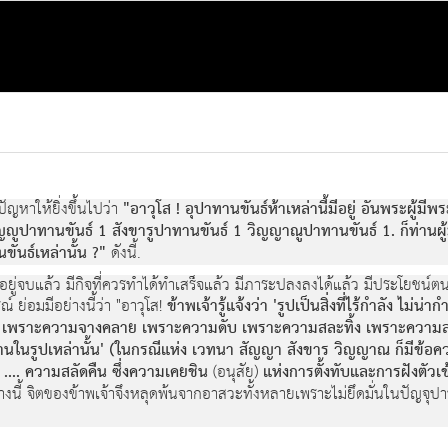
ัญหาให้ยิ่งขึ้นไปว่า
"อาวุโส ! อุปาทานขันธ์ห้าเหล่านี้มีอยู่ อันพระผู้มีพร
ปาทานขันธ์ 1 สังขารูปาทานขันธ์ 1 วิญญาณูปาทานขันธ์ 1. ก็ท่านผู้มีอา
ันธ์เหล่านั้น ?"
ดังนี้.
ย์อยู่จบแล้ว มีกิจที่ควรทำได้ทำเสร็จแล้ว มีภาระปลงลงได้แล้ว มีประโยชน์
 ย่อมมีอย่างนี้ว่า "อาวุโส!
ข้าพเจ้ารู้แจ้งว่า 'รูปเป็นสิ่งที่ไร้กำลัง ไม่น่า
ไป เพราะความจางคลาย เพราะความดับ เพราะความสละทิ้ง เพราะความสลัด
านในรูปเหล่านั้น' (ในกรณีแห่ง เวทนา สัญญา สังขาร วิญญาณ ก็มีข้อคว
ะ .... ความสลัดคืน ซึ่งความเคยชิน
(อนุสัย)
แห่งการตั้งทับและการฝังตัวเ
อยู่อย่างนี้ จิตของข้าพเจ้าจึงหลุดพ้นจากอาสวะทั้งหลายเพราะไม่ยึดมั่นในปัญจ