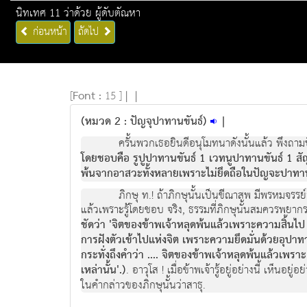
นิทเทศ 11 ว่าด้วย ผู้ดับตัณหา
ก่อนหน้า
ถัดไป
[
Font :
15 ]
|
|
(หมวด 2 : ปัญจุปาทานขันธ์)
|
ครั้นพวกเธอยินดีอนุโมทนาดังนั้นแล้ว พึงถามป
โดยชอบคือ รูปูปาทานขันธ์ 1 เวทนูปาทานขันธ์ 1 สัญญู
พ้นจากอาสวะทั้งหลายเพราะไม่ยึดถือในปัญจะปาทานข
ภิกษุ ท.! ถ้าภิกษุนั้นเป็นขีณาสพ มีพรหมจรร
แล้วเพราะรู้โดยชอบ จริง, ธรรมที่ภิกษุนั้นสมควรพยากรณ์
ชัดว่า 'จิตของข้าพเจ้าหลุดพ้นแล้วเพราะความสิ้น
การฝังตัวเข้าไปแห่งจิต เพราะความยึดมั่นด้วยอุปาท
กระทั่งถึงคำว่า .... จิตของข้าพเจ้าหลุดพ้นแล้วเพรา
เหล่านั้น'.)
. อาวุโส ! เมื่อข้าพเจ้ารู้อยู่อย่างนี้ เห็น
ในคำกล่าวของภิกษุนั้นว่าสาธุ.