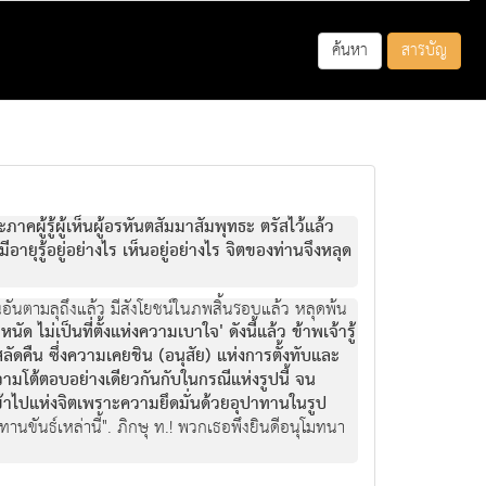
ค้นหา
สารบัญ
ะภาคผู้รู้ผู้เห็นผู้อรหันตสัมมาสัมพุทธะ ตรัสไว้แล้ว
ยุรู้อยู่อย่างไร เห็นอยู่อย่างไร จิตของท่านจึงหลุด
ตนอันตามลุถึงแล้ว มีสังโยชน์ในภพสิ้นรอบแล้ว หลุดพ้น
กำหนัด ไม่เป็นที่ตั้งแห่งความเบาใจ' ดังนี้แล้ว ข้าพเจ้ารู้
คืน ซึ่งความเคยชิน (อนุสัย) แห่งการตั้งทับและ
ามโต้ตอบอย่างเดียวกันกับในกรณีแห่งรูปนี้ จน
ข้าไปแห่งจิตเพราะความยึดมั่นด้วยอุปาทานในรูป
ุปาทานขันธ์เหล่านี้". ภิกษุ ท.! พวกเธอพึงยินดีอนุโมทนา