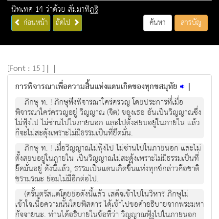
นิทเทศ 14 ว่าด้วย สัมมาทิฏฐิ
ก่อนหน้า
ถัดไป
ค้นหา
สารบัญ
[
Font :
15 ]
|
|
การพิจารณาเพื่อความสิ้นแห่งแดนเกิดของทุกขสมุทัย
|
ภิกษุ ท. ! ภิกษุพึงพิจารณาใคร่ครวญ โดยประการที่เมื่อ
พิจารณาใคร่ครวญอยู่ วิญญาณ (จิต) ของเธอ อันเป็นวิญญาณซึ่ง
ไม่ฟุ้งไป ไม่ซ่านไปในภายนอก และไปตั้งสยบอยู่ในภายใน แล้ว
ก็จะไม่สะดุ้งเพราะไม่มีธรรมเป็นที่ยึดมั่น.
ภิกษุ ท. ! เมื่อวิญญาณไม่ฟุ้งไป ไม่ซ่านไปในภายนอก และไม่
ตั้งสยบอยู่ในภายใน เป็นวิญญาณไม่สะดุ้งเพราะไม่มีธรรมเป็นที่
ยึดมั่นอยู่ ดังนี้แล้ว, ธรรมเป็นแดนเกิดขึ้นแห่งทุกข์กล่าวคือชาติ
ชรามรณะ ย่อมไม่มีอีกต่อไป.
(ครั้นตรัสแต่โดยย่อดังนี้แล้ว เสด็จเข้าไปในวิหาร ภิกษุไม่
เข้าใจเนื้อความนั้นโดยพิสดาร ได้เข้าไปขอคำอธิบายจากพระมหา
กัจจายนะ. ท่านได้อธิบายในข้อที่ว่า วิญญาณฟุ้งไปในภายนอก