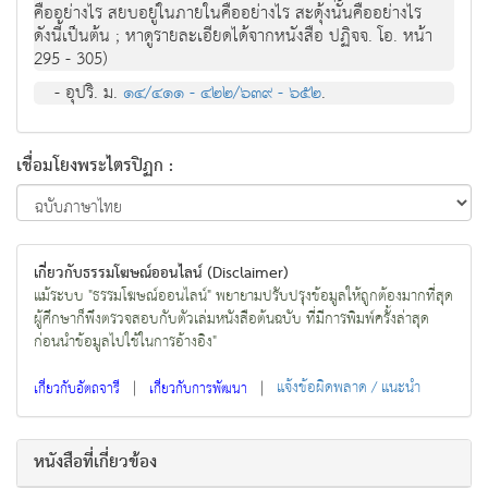
คืออย่างไร สยบอยู่ในภายในคืออย่างไร สะดุ้งนั้นคืออย่างไร
ดังนี้เป็นต้น ; หาดูรายละเอียดได้จากหนังสือ ปฏิจจ. โอ. หน้า
295 - 305)
- อุปริ. ม.
๑๔/๔๑๑ - ๔๒๒/๖๓๙ - ๖๕๒
.
เชื่อมโยงพระไตรปิฏก :
เกี่ยวกับธรรมโฆษณ์ออนไลน์ (Disclaimer)
แม้ระบบ "ธรรมโฆษณ์ออนไลน์" พยายามปรับปรุงข้อมูลให้ถูกต้องมากที่สุด
ผู้ศึกษาก็พึงตรวจสอบกับตัวเล่มหนังสือต้นฉบับ ที่มีการพิมพ์ครั้งล่าสุด
ก่อนนำข้อมูลไปใช้ในการอ้างอิง"
|
|
แจ้งข้อผิดพลาด / แนะนำ
เกี่ยวกับอัตถจารี
เกี่ยวกับการพัฒนา
หนังสือที่เกี่ยวข้อง