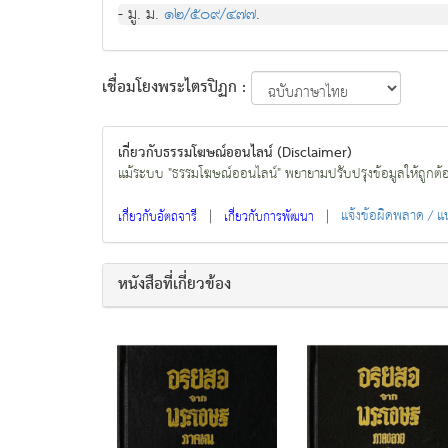
- มู. ม.
๑๒/๕๐๙/๔๗๗
.
เชื่อมโยงพระไตรปิฏก :
เกี่ยวกับธรรมโฆษณ์ออนไลน์ (Disclaimer)
แม้ระบบ "ธรรมโฆษณ์ออนไลน์" พยายามปรับปรุงข้อมูลให้ถูกต้องมา
|
|
แจ้งข้อผิดพลาด / 
เกี่ยวกับอัตถจารี
เกี่ยวกับการพัฒนา
หนังสือที่เกี่ยวข้อง