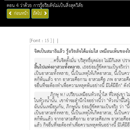
ตอน 4 ว่าด้วย การรู้อริยสัจไม่เป็นสิ่งสุดวิสัย
ก่อนหน้า
ถัดไป
[
Font :
15 ]
|
|
จิตเป็นสมาธิแล้ว รู้อริยสัจได้แจ่มใส เหมือนเห็นของ
...ครั้นจิตตั้งมั่น บริสุทธิ์ผุดผอง ไมมีกิเ
สิ้นไปแหงอาสวะทั้งหลาย.
เธอยอมรูชัดตามเปนจริงวา 
เปนอาสวะทั้งหลาย, นี้เปนเหตุใหเกิดอาสวะ, นี้เปนควา
ตก็พนแลว จาก อาสวะคือกาม อาสวะคือ ภพ อาสวะคืออวิชชา
จอื่นที่จะตองทําเพื่อความหลุดพนอยางนี้ มิไดมีอีก" ดังนี
ภิกษุ ท.! เปรียบเหมือนหวงน้ำใส ที่ไหลเขา ไ
ในหวงน้ำนั้น. เขาจําจะสํานึกใจอยางนี้วา "หวงน้ำนี้ใ
ฉันนั้นเหมือนกัน, ภิกษุนั้น ยอมรู้ชัดตามเปนจริง วา "น
เปนอาสวะทั้งหลาย, นี้เปนเหตุใหเกิดอาสวะ, นี้เปนความ
ตก็พนแลว จากอาสวะคือกาม อาสวะคือภพ อาสวะคืออวิชชา. 
แลว กิจอื่นที่จะตองทําเพื่อความหลุดพนอยางนี้ มิไดมีอีก