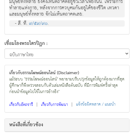
มนุษย์ทั้งหลาย ยังคงเห็นตถาคตอยู่ชั่วเวลาเพียงนั้น. เพราะการ
ทำลายแห่งกาย, หลังจากการควบุคมกันอยู่ได้ของชีวิต เทวดา
และมนุษย์ทั้งหลาย จักไม่เห็นตถาคตเลย.
- สี. ที.
๙/๕๙/๙๐
.
เชื่อมโยงพระไตรปิฏก :
เกี่ยวกับธรรมโฆษณ์ออนไลน์ (Disclaimer)
แม้ระบบ "ธรรมโฆษณ์ออนไลน์" พยายามปรับปรุงข้อมูลให้ถูกต้องมากที่สุด
ผู้ศึกษาก็พึงตรวจสอบกับตัวเล่มหนังสือต้นฉบับ ที่มีการพิมพ์ครั้งล่าสุด
ก่อนนำข้อมูลไปใช้ในการอ้างอิง"
|
|
แจ้งข้อผิดพลาด / แนะนำ
เกี่ยวกับอัตถจารี
เกี่ยวกับการพัฒนา
หนังสือที่เกี่ยวข้อง