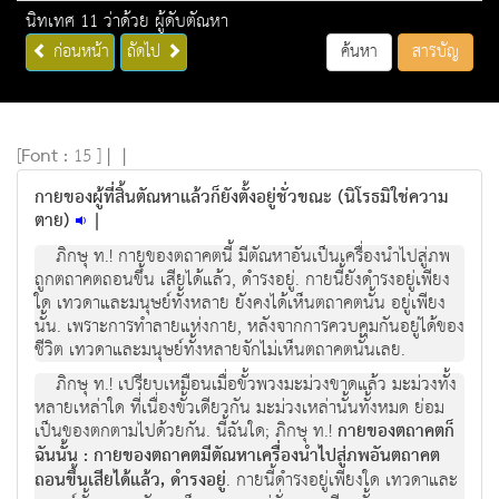
นิทเทศ 11 ว่าด้วย ผู้ดับตัณหา
ก่อนหน้า
ถัดไป
ค้นหา
สารบัญ
[
Font :
15 ]
|
|
กายของผู้ที่สิ้นตัณหาแล้วก็ยังตั้งอยู่ชั่วขณะ (นิโรธมิใช่ความ
ตาย)
|
ภิกษุ ท.! กายของตถาคตนี้ มีตัณหาอันเป็นเครื่องนำไปสู่ภพ
ถูกตถาคตถอนขึ้น เสียได้แล้ว, ดำรงอยู่. กายนี้ยังดำรงอยู่เพียง
ใด เทวดาและมนุษย์ทั้งหลาย ยังคงได้เห็นตถาคตนั้น อยู่เพียง
นั้น. เพราะการทำลายแห่งกาย, หลังจากการควบคุมกันอยู่ได้ของ
ชีวิต เทวดาและมนุษย์ทั้งหลายจักไม่เห็นตถาคตนั้นเลย.
ภิกษุ ท.! เปรียบเหมือนเมื่อขั้วพวงมะม่วงขาดแล้ว มะม่วงทั้ง
หลายเหล่าใด ที่เนื่องขั้วเดียวกัน มะม่วงเหล่านั้นทั้งหมด ย่อม
เป็นของตกตามไปด้วยกัน. นี้ฉันใด; ภิกษุ ท.!
กายของตถาคตก็
ฉันนั้น : กายของตถาคตมีตัณหาเครื่องนำไปสู่ภพอันตถาคต
ถอนขึ้นเสียได้แล้ว, ดำรงอยู่
. กายนี้ดำรงอยู่เพียงใด เทวดาและ