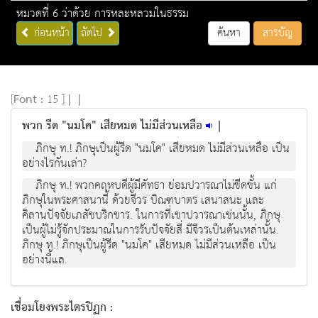
หมวดที่ 6 ว่าด้วย การหละหลวมในธรรม
ก่อนหน้า
ถัดไป
ค้นหา
สารบัญ
[
Font :
15 ]
|
|
พวก รีด "นมโค" เสียหมด ไม่มีส่วนเหลือ
|
ภิกษุ ท.! ภิกษุเป็นผู้รีด "นมโค" เสียหมด ไม่มีส่วนเหลือ เป็น
อย่างไรกันเล่า?
ภิกษุ ท.! พวกคฤหบดีผู้มีศัทธา ย่อมปวารณาไม่ขีดขั้น แก่
ภิกษุในพระศาสนานี้ ด้วยจีวร บิณฑบาตร เสนาสนะ และ
คิลานปัจจัยเภสัชบริกขาร. ในการที่เขาปวารณาเช่นนั้น, ภิกษุ
เป็นผู้ไม่รู้จักประมาณในการรับปัจจัยสี่ มีจีวรเป็นต้นเหล่านั้น.
ภิกษุ ท.! ภิกษุเป็นผู้รีด "นมโค" เสียหมด ไม่มีส่วนเหลือ เป็น
อย่างนี้แล.
เชื่อมโยงพระไตรปิฏก :