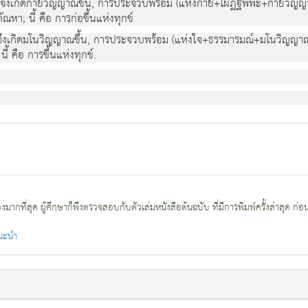
จึงเกิดกายวิญญาณขึ้น, การประจวบพร้อม (แห่งกาย+โผฏฐัพพะ+กายวิญญาณ) ท
ัณหา; นี้ คือ การก่อขึ้นแห่งทุกข์
ึงเกิดมโนวิญญาณขึ้น, การประจวบพร้อม (แห่งใจ+ธรรมารมณ์+มโนวิญญาณ) ทั้
ี้ คือ การขึ้นแห่งทุกข์.
กที่สุด ผู้ศึกษาก็พึงตรวจสอบกับตัวเล่มหนังสือต้นฉบับ ที่มีการพิมพ์ครั้งล่าสุด ก่อ
แนะนำ