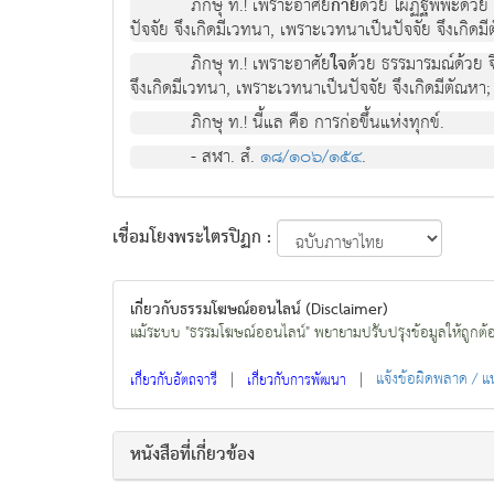
ภิกษุ ท.! เพราะอาศัย
กาย
ด้วย โผฏฐัพพะด้วย 
ปัจจัย จึงเกิดมีเวทนา, เพราะเวทนาเป็นปัจจัย จึงเกิดมีต
ภิกษุ ท.! เพราะอาศัย
ใจ
ด้วย ธรรมารมณ์ด้วย จ
จึงเกิดมีเวทนา, เพราะเวทนาเป็นปัจจัย จึงเกิดมีตัณหา; น
ภิกษุ ท.! นี้แล คือ การก่อขึ้นแห่งทุกข์.
- สฬา. สํ.
๑๘/๑๐๖/๑๕๔
.
เชื่อมโยงพระไตรปิฏก :
เกี่ยวกับธรรมโฆษณ์ออนไลน์ (Disclaimer)
แม้ระบบ "ธรรมโฆษณ์ออนไลน์" พยายามปรับปรุงข้อมูลให้ถูกต้องมา
|
|
แจ้งข้อผิดพลาด / 
เกี่ยวกับอัตถจารี
เกี่ยวกับการพัฒนา
หนังสือที่เกี่ยวข้อง