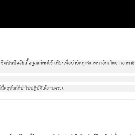
ึ่งเป็นปัจจัยเกื้อกูลแก่คนไข้
เพียงเพื่อบำบัดทุกขเวทนาอันเกิดจากอาพาธต่
นี้คฤหัสถ์ก็นำไปปฏิบัติได้ตามควร).