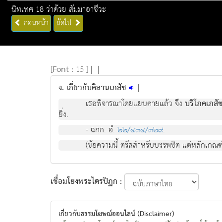
นิทเทศ 18 ว่าด้วย สัมมาอาชีวะ
ก่อนหน้า
ถัดไป
[
Font :
15 ]
|
|
ง. เกี่ยวกับคิลานเภสัช
|
เธอพิจารณาโดยแยบคายแล้ว จึง
บริโภคเภสัชซ
ยิ่ง.
- ฉกฺก. อํ.
๒๒/๔๓๔/๓๒๙
.
(ข้อความนี้ ตรัสสำหรับบรรพชิต แต่หลักเกณฑ์
เชื่อมโยงพระไตรปิฏก :
เกี่ยวกับธรรมโฆษณ์ออนไลน์ (Disclaimer)