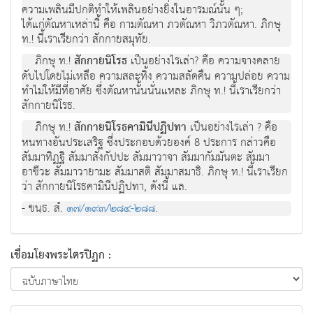
ความเพลินมีปกติทําใหเพลินอยางยิ่งในอารมณนั้น ๆ;
ไดแกตัณหาเหลานี้ คือ กามตัณหา ภวตัณหา วิภวตัณหา. ภิกษุ
ท.! นี้เราเรียกวา สักกายสมุทัย.
ภิกษุ ท.!
สักกายนิโรธ
เปนอยางไรเลา? คือ ความจางคลาย
ดับไปโดยไมเหลือ ความสละทิ้ง ความสลัดคืน ความปลอย ความ
ทําไมใหมีที่อาศัย ซึ่งตัณหานั้นนั่นแหละ ภิกษุ ท.! นี้เราเรียกวา
สักกายนิโรธ.
ภิกษุ ท.!
สักกายนิโรธคามินีปฏิปทา
เปนอยางไรเลา ? คือ
หนทางอันประเสริฐ ซึ่งประกอบดวยองค 8 ประการ กลาวคือ
สัมมาทิฏฐิ สัมมาสังกัปปะ สัมมาวาจา สัมมากัมมันตะ สัมมา
อาชีวะ สัมมาวายามะ สัมมาสติ สัมมาสมาธิ. ภิกษุ ท.! นี้เราเรียก
วา สักกายนิโรธคามินีปฏิปทา, ดังนี้ แล.
- ขนฺธ. สํ.
๑๗/๑๙๓/๒๘๔-๒๘๘
.
เชื่อมโยงพระไตรปิฏก :