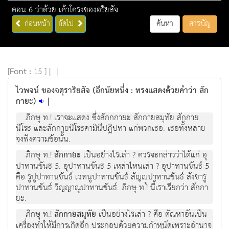
ตอน 6 ว่าด้วย เค้าโครงของอริยสัจ
ก่อนหน้า
ถัดไป
ค้นหา
สารบัญ
[
Font :
15 ]
|
|
ไวพจน ของจตุราริยสัจ (อีกนัยหนึ่ง : ทรงแสดงดวยคําวา สัก
กายะ)
|
ภิกษุ ท.! เราจะแสดง ซึ่งสักกกายะ สักกายสมุทัย สักกาย
นิโรธ และสักกายนิโรธคามินีปฏิปทา แกพวกเธอ. เธอทั้งหลาย
จงฟงความขอนั้น.
ภิกษุ ท.!
สักกายะ
เปนอยางไรเลา ? ควรจะกลาววาไดแก อุ
ปาทานขันธ 5. อุปาทานขันธ 5 เหลาไหนเลา ? อุปาทานขันธ์ 5
คือ รูปูปาทานขันธ เวทนูปาทานขันธ สัญูปาทานขันธ สังขารู
ปาทานขันธ วิญญาณูปาทานขันธ. ภิกษุ ท.! นี้เราเรียกวา สักกา
ยะ.
ภิกษุ ท.!
สักกายสมุทัย
เปนอยางไรเลา ? คือ ตัณหาอันเปน
เครื่องทําใหมีการเกิดอีก ประกอบดวยความกําหนัดเพราะอํานาจ