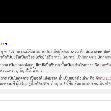
ตระ)
|
กษุ ท. ! เรากล่าวแม้สัมมาสังกัปปะว่ามีอยู่โดยสองส่วน คือ
สัมมาสังกัปปะที
าสังกัปปะอันเป็นอริยะ
(อริย) ไม่มีอาสวะ (อนาสว) เป็นโลกุตตระ (โลกุตฺตร) 
าสวะ เป็นส่วนแห่งบุญ มีอุปธิเป็นวิบาก นั้นเป็นอย่างไรเล่า?”
คือ เนกขัม
นส่วนแห่งบุญ มีอุปธิเป็นวิบาก.
าสวะ เป็นโลกุตตระ เป็นองค์แห่งมรรค นั้นเป็นอย่างไรเล่า?
คือ ตักกะ
[15.
มัคคสมังคี ผู้เจริญอยู่ซึ่งอริยมรรค. ภิกษุ ท. ! นี้คือ สัมมาสังปปะอันเป็นอ