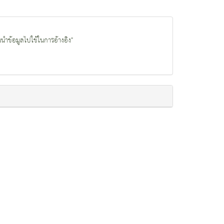
นนำข้อมูลไปใช้ในการอ้างอิง"