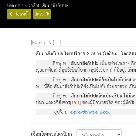
นิทเทศ 15 ว่าด้วย สัมมาสังกัปปะ
ก่อนหน้า
ถัดไป
[
Font :
15 ]
|
|
สัมมาสังกัปปะ โดยปริยาย 2 อย่าง (โลกิยะ - โลกุต
ภิกษุ ท. !
สัมมาสังกัปปะ
เป็นอย่างไรเล่า? ภิ
ญญฺภาคิยะ) มีอุปธิเป็นวิบาก (อุปธิเวปกฺก) ก็มีอยู่,
สัมม
ภิกษุ ท. !
สัมมาสังกัปปะที่ยังเป็นไปกับด้วยอ
ท. ! นี้คือ สัมมาสังกัปปะที่ยังเป็นไปกับด้วยอาสวะ เป็
ภิกษุ ท. !
สัมมาสังกัปปะอันเป็นอริยะ ไม่มีอ
ปนา และวจีสังขาร
ของผู้มีอนาสวจิต ของผู้มีอริย
[15.1]
-อุปริ. ม.
๑๕/๑๘๒/๓๖๑-๒๖๓
.
เชื่อมโยงพระไตรปิฏก :