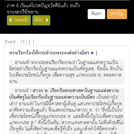
ภาค 4 เริ่มแต่โปรดปัญจวัคคีย์แล้ว จนถึง
จวนจะปรินิพพาน
ค้นหา
สารบัญ
ก่อนหน้า
ถัดไป
[
Font :
15 ]
|
|
ทรงเรียกร้องให้กระทำกะพระองค์อย่างมิตร
|
อานนท์! พวกเธอจงเรียกร้องกะเรา ในฐานะแห่งความเป็น
มิตรอย่าเรียกร้องในฐานะแห่งความเป็นศัตรูเลย. ข้อนั้น จักเป็น
ไปเพื่อประโยชน์เกื้อกูล เพื่อความสุข แก่พวกเธอ ท. ตลอดกาล
นาน.
อานนท์ !
สาวก ท. เรียกร้อยกะศาสดาในฐานะแห่งความ
เป็นศัตรูไม่เรียกร้องในฐานะแห่งความเป็นมิตร
เป็นอย่างไร
เล่า? อานนท์! ในกรณีนี้ศาสดาผู้เอ็นดู แสวงหาประโยชน์เกื้อกูล
อาศัยความเอ็นดูแล้ว จึงแสดงธรรมแก่สาวก ท. ว่า "สิ่งนี้เป็นไป
เพื่อประโยชน์เกื้อกูลแก่พวกเธอ ท. และสิ่งนี้เป็นไปเพื่อความสุข
แก่พวกเธอ ท." ดังนี้เป็นต้น; สาวกแห่งศาสดานั้น ไม่ฟังด้วยดีไม่
เงี่ยหูฟัง ไม่ตั้งจิตกำหนดเพื่อรู้ทั่วถึง แต่แกล้งทำให้ผิดจากคำ