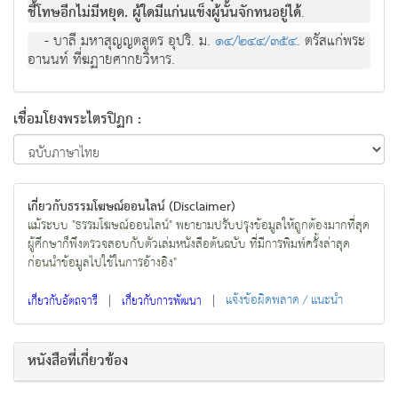
ชี้โทษอีกไม่มีหยุด. ผู้ใดมีแก่นแข็งผู้นั้นจักทนอยู่ได้
.
- บาลี มหาสุญญตสูตร อุปริ. ม.
๑๔/๒๔๔/๓๕๔
. ตรัสแก่พระ
อานนท์ ที่ฆฏายศากยวิหาร.
เชื่อมโยงพระไตรปิฏก :
เกี่ยวกับธรรมโฆษณ์ออนไลน์ (Disclaimer)
แม้ระบบ "ธรรมโฆษณ์ออนไลน์" พยายามปรับปรุงข้อมูลให้ถูกต้องมากที่สุด
ผู้ศึกษาก็พึงตรวจสอบกับตัวเล่มหนังสือต้นฉบับ ที่มีการพิมพ์ครั้งล่าสุด
ก่อนนำข้อมูลไปใช้ในการอ้างอิง"
|
|
แจ้งข้อผิดพลาด / แนะนำ
เกี่ยวกับอัตถจารี
เกี่ยวกับการพัฒนา
หนังสือที่เกี่ยวข้อง