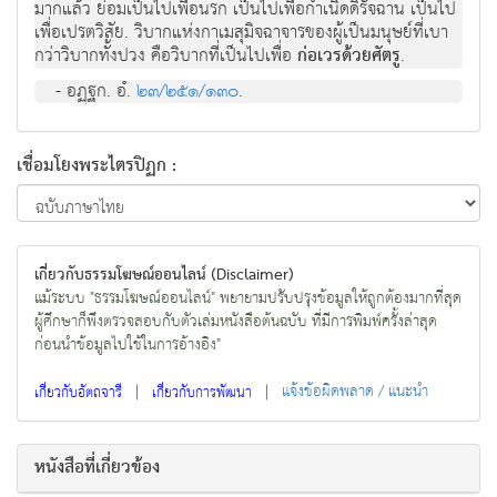
มากแล้ว ย่อมเป็นไปเพื่อนรก เป็นไปเพื่อกำเนิดดิรัจฉาน เป็นไป
เพื่อเปรตวิสัย. วิบากแห่งกาเมสุมิจฉาจารของผู้เป็นมนุษย์ที่เบา
กว่าวิบากทั้งปวง คือวิบากที่เป็นไปเพื่อ
ก่อเวรด้วยศัตรู
.
- อฏฺฐก. อํ.
๒๓/๒๕๑/๑๓๐
.
เชื่อมโยงพระไตรปิฏก :
เกี่ยวกับธรรมโฆษณ์ออนไลน์ (Disclaimer)
แม้ระบบ "ธรรมโฆษณ์ออนไลน์" พยายามปรับปรุงข้อมูลให้ถูกต้องมากที่สุด
ผู้ศึกษาก็พึงตรวจสอบกับตัวเล่มหนังสือต้นฉบับ ที่มีการพิมพ์ครั้งล่าสุด
ก่อนนำข้อมูลไปใช้ในการอ้างอิง"
|
|
แจ้งข้อผิดพลาด / แนะนำ
เกี่ยวกับอัตถจารี
เกี่ยวกับการพัฒนา
หนังสือที่เกี่ยวข้อง