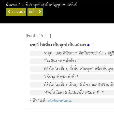
นิทเทศ 2 ว่าด้วย ทุกข์สรุปในปัญจุปาทานขันธ์
ก่อนหน้า
ถัดไป
[
Font :
15 ]
|
|
ธาตุสี่ ไม่เที่ยง เป็นทุกข์ เป็นอนัตตา
|
ราหุล ! เธอเขาใจความขอนั้นวาอยางไร ? ปฐ
"ไมเที่ยง พระเจาขา ! "
ก็สิ่งใด ไมเที่ยง, สิ่งนั้น เปนทุกข หรือเปนสุขเ
"เปนทุกข พระเจาขา !"
ก็สิ่งใด ไมเที่ยง เปนทุกข มีความแปรปรวนเป
"ขอนั้น ไมควรเห็นเชนนั้น พระเจาขา !"
- นิทาน.สํ.
๑๖/๒๙๑/๖๑๖
.