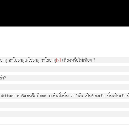
วีธาตุ อาโปธาตุเตโชธาตุ วาโยธาตุ
เที่ยงหรือไมเที่ยง ?
[9]
ลา?
นธรรมดา ควรแลหรือที่จะตามเห็นสิ่งนั้น วา "นั่น เปนของเรา, นั่นเปนเรา 