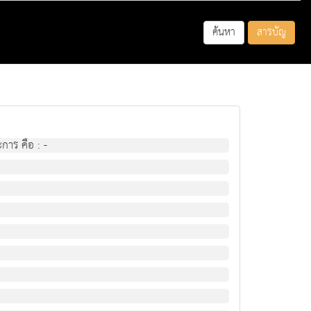
ค้นหา
สารบัญ
การ คือ : -