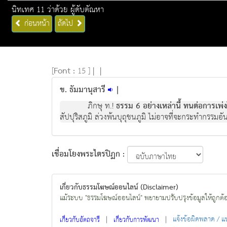
นิทเทศ 11 ว่าด้วย ผู้ดับตัณหา
ก่อนหน้า
ถัดไป
[
Font :
15 ]
|
|
ข. ธัมมานุสารี
|
ภิกษุ ท.!
ธรรม 6 อย่างเหล่านี้ ทนต่อการเพ
สัปปุริสภูมิ ล่วงพ้นบุถุชนภูมิ ไม่อาจที่จะกระทำกรรมอ
เชื่อมโยงพระไตรปิฏก :
เกี่ยวกับธรรมโฆษณ์ออนไลน์ (Disclaimer)
แม้ระบบ "ธรรมโฆษณ์ออนไลน์" พยายามปรับปรุงข้อมูลให้ถูกต้องมา
|
|
แจ้งข้อผิดพลาด / 
เกี่ยวกับอัตถจารี
เกี่ยวกับการพัฒนา