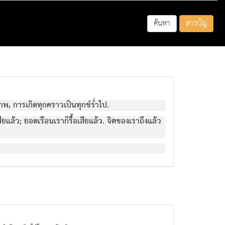
ค้นหา
สารบัญ
ภพ, การเกิดทุกคราวเป็นทุกข์ร่ำไป.
สียแล้ว; ยอดเรือนเราก็รื้อเสียแล้ว. จิตของเราถึงแล้ว