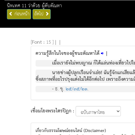
นิทเทศ 11 ว่าด้วย ผู้ดับตัณหา
ก่อนหน้า
ถัดไป
[
Font :
15 ]
|
|
ความรู้สึกในใจของผู้ชนะตัณหาได้
|
เมื่อเรายังไม่พบญาณ ก็ได้แล่นท่องเที่ยวไป
นายช่างผู้ปลูกเรือนจำเอ๋ย! ฉันรู้จักแกเสียแ
ซึ่งสภาพที่อะไรปรุงแต่งไม่ได้อีกต่อไป เพราะถึงความ
- ธ. ขุ.
๒๕/๓๕/๒๑
.
เชื่อมโยงพระไตรปิฏก :
เกี่ยวกับธรรมโฆษณ์ออนไลน์ (Disclaimer)