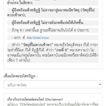
ยำเกรง ในสิกขา;
ผู้ถึงพร้อมด้วยทิฏฐิ ไม่อาจมาสู่อนาคมนียวัตถุ (วัตถุที่ไม่
ควรเข้าหา);
ผู้ถึงพร้อมด้วยทิฏฐิ ไม่อาจยังภพที่แปดให้เกิดขึ้น.
ภิกษุ ท.! เหล่านี้แล ฐานะที่ไม่อาจเป็นไปได้ 6 ประการ.
- ฉกฺก. อํ.
๒๒/๔๘๘/๓๖๓
.
(คำว่า
"วัตถุที่ไม่ควรเข้าหา"
หมายถึงวัตถุสิ่งของ ก็ได้ การก
ระทำที่มีผล ก็ได้ ทิฏฐิก็ได้. คำว่า
"ภพที่ 8"
หมายความว่า ไม่
อาจจะมีแก่พระโสดาบัน พระโสดาบันจะมีภพหรือชาติต่อไปได้อีก
เพียง 7 เท่านั้น).
เชื่อมโยงพระไตรปิฏก :
เกี่ยวกับธรรมโฆษณ์ออนไลน์ (Disclaimer)
แม้ระบบ "ธรรมโฆษณ์ออนไลน์" พยายามปรับปรุงข้อมูลให้ถูกต้องมากที่สุด