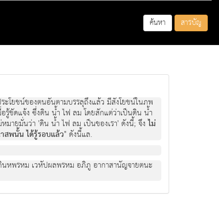
ค้นหา
สารบัญ
มีประโยชน์ของตนอันตามบรรลุถึงแล้ว มีสังโยชน์ในภพ
รู้ชัดแจ้ง ซึ่งดิน น้ำ ไฟ ลม โดยสักแต่ว่าเป็นดิน น้ำ
มายมั่นว่า 'ดิน น้ำ ไฟ ลม เป็นของเรา' ดังนี้; จึง
ไม่
ณาสพนั้น ได้รู้รอบแล้ว
" ดังนี้แล.
ม สุภกินหพรหม เวหัปผลพรหม อภิภู อากาสานัญจายตนะ