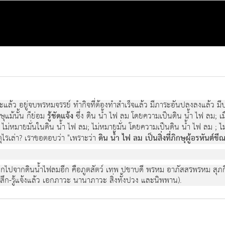
วะแล้ว อยู่จบพรหมจรรย์ ทำกิจที่ต้องทำสำเร็จแล้ว มีภาระอันปลงลงแล้ว 
ษุแม้นั้น ก็ย่อม
รู้ชัดแจ้ง
ซึ่ง ดิน น้ำ ไฟ ลม โดยความเป็นดิน น้ำ ไฟ ลม; เมื่อ
; ไม่หมายมั่นในดิน น้ำ ไฟ ลม; ไม่หมายมั่น โดยความเป็นดิน น้ำ ไฟ ลม ; ไม่ห
ตุไรเล่า? เราขอตอบว่า "เพราะว่า
ดิน น้ำ ไฟ ลม เป็นสิ่งที่ภิกษุผู้อรหันต์ขี
ยึดถือนอกไปจากดินน้ำไฟลมอีก คือภูตสัตว์ เทพ ปชาบดี พรหม อาภัสสรพรห
สึก-รู้แจ้งแล้ว เอกภาวะ นานาภาวะ สิ่งทั้งปวง และนิพพาน).