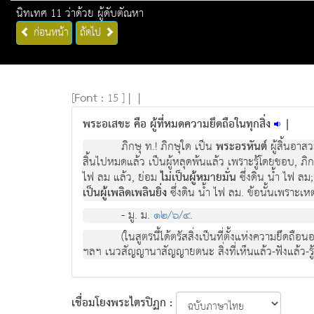
นิทเทศ 11 ว่าด้วย ผู้ดับตัณหา
ก่อนหน้า
ถัดไป
[
Font :
15 ]
|
|
พระอเสขะ คือ ผู้ที่หมดความยึดถือในทุกสิ่ง
|
ภิกษุ ท.! ภิกษุใด เป็น
พระอรหันต์
ผู้สิ้นอาส
สิ้นไปหมดแล้ว เป็นผู้หลุดพ้นแล้ว เพราะรู้โดยชอบ, ภิก
ไฟ ลม แล้ว, ย่อม
ไม่เป็นผู้หมายมั่น
ซึ่งดิน น้ำ ไฟ ลม
เป็นผู้เพลิดเพลินยิ่ง
ซึ่งดิน น้ำ ไฟ ลม. ข้อนั้นเพราะเห
- มู. ม.
๑๒/๖/๔
.
(ในสูตรนี้ได้ตรัสสิ่งเป็นที่ตั้งแห่งความ
ฯลฯ เนวสัญญานาสัญญายตนะ สิ่งที่เห็นแล้ว-ฟังแล้ว-รู้
เชื่อมโยงพระไตรปิฏก :