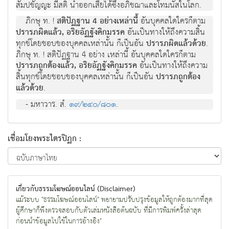
สัมปชัญญะ มีสติ นำออกเสียได้ซึ่งอภิชฌาและโทมนัสในโลก.
ภิกษุ ท. !
สติปัฏฐาน 4 อย่างเหล่านี้
อันบุคคลใดใครก็ตาม
ปรารภผิดแล้ว, อริยอัฏฐังคิกมรรค
อันเป็นทางให้ถึงความสิ้น
ทุกข์โดยชอบของบุคคลเหล่านั้น ก็เป็นอัน
ปรารภผิดแล้วด้วย
.
ภิกษุ ท. ! สติปัฏฐาน 4 อย่าง เหล่านี้ อันบุคคลใดใครก็ตาม
ปรารภถูกต้องแล้ว, อริยอัฏฐังคิกมรรค
อันเป็นทางให้ถึงความ
สิ้นทุกข์โดยชอบของบุคคลเหล่านั้น ก็เป็นอัน
ปรารภถูกต้อง
แล้วด้วย
.
- มหาวาร. สํ.
๑๙/๒๔๐/๘๐๑
.
เชื่อมโยงพระไตรปิฏก :
เกี่ยวกับธรรมโฆษณ์ออนไลน์ (Disclaimer)
แม้ระบบ "ธรรมโฆษณ์ออนไลน์" พยายามปรับปรุงข้อมูลให้ถูกต้องมากที่สุด
ผู้ศึกษาก็พึงตรวจสอบกับตัวเล่มหนังสือต้นฉบับ ที่มีการพิมพ์ครั้งล่าสุด
ก่อนนำข้อมูลไปใช้ในการอ้างอิง"