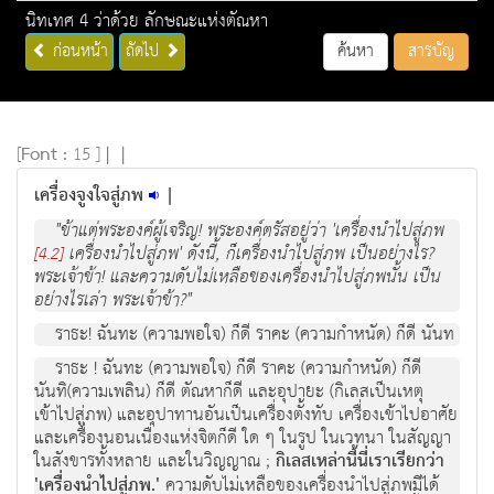
นิทเทศ 4 ว่าด้วย ลักษณะแห่งตัณหา
ก่อนหน้า
ถัดไป
ค้นหา
สารบัญ
[
Font :
15 ]
|
|
เครื่องจูงใจสู่ภพ
|
"ข้าแต่พระองค์ผู้เจริญ! พระองค์ตรัสอยู่ว่า 'เครื่องนำไปสู่ภพ
เครื่องนำไปสู่ภพ' ดังนี้, ก็เครื่องนำไปสู่ภพ เป็นอย่างไร?
[4.2]
พระเจ้าข้า! และความดับไม่เหลือของเครื่องนำไปสู่ภพนั้น เป็น
อย่างไรเล่า พระเจ้าข้า?"
ราธะ! ฉันทะ (ความพอใจ) ก็ดี ราคะ (ความกำหนัด) ก็ดี นันท
ราธะ ! ฉันทะ (ความพอใจ) ก็ดี ราคะ (ความกำหนัด) ก็ดี
นันทิ(ความเพลิน) ก็ดี ตัณหาก็ดี และอุปายะ (กิเลสเป็นเหตุ
เข้าไปสู่ภพ) และอุปาทานอันเป็นเครื่องตั้งทับ เครื่องเข้าไปอาศัย
และเครื่องนอนเนื่องแห่งจิตก็ดี ใด ๆ ในรูป ในเวทนา ในสัญญา
ในสังขารทั้งหลาย และในวิญญาณ ;
กิเลสเหล่านี้นี่เราเรียกว่า
'เครื่องนำไปสู่ภพ.'
ความดับไม่เหลือของเครื่องนำไปสู่ภพมีได้