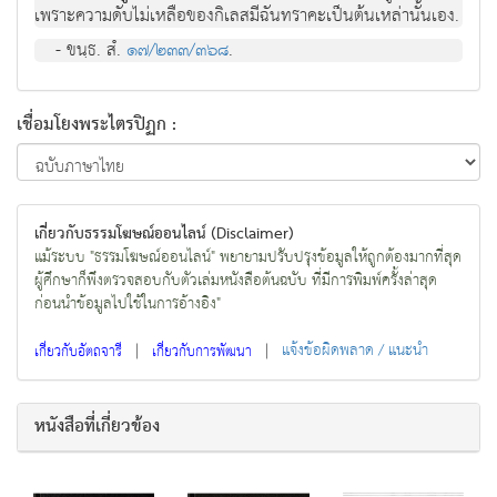
เพราะความดับไม่เหลือของกิเลสมีฉันทราคะเป็นต้นเหล่านั้นเอง.
- ขนฺธ. สํ.
๑๗/๒๓๓/๓๖๘
.
เชื่อมโยงพระไตรปิฏก :
เกี่ยวกับธรรมโฆษณ์ออนไลน์ (Disclaimer)
แม้ระบบ "ธรรมโฆษณ์ออนไลน์" พยายามปรับปรุงข้อมูลให้ถูกต้องมากที่สุด
ผู้ศึกษาก็พึงตรวจสอบกับตัวเล่มหนังสือต้นฉบับ ที่มีการพิมพ์ครั้งล่าสุด
ก่อนนำข้อมูลไปใช้ในการอ้างอิง"
|
|
แจ้งข้อผิดพลาด / แนะนำ
เกี่ยวกับอัตถจารี
เกี่ยวกับการพัฒนา
หนังสือที่เกี่ยวข้อง