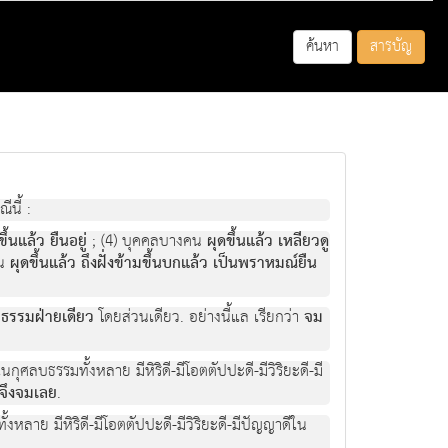
ค้นหา
สารบัญ
ีนี้ :
ขึ้นแล้ว ยืนอยู่
; (4) บุคคลบางคน
ผุดขึ้นแล้ว เหลียวดู
คน
ผุดขึ้นแล้ว ถึงฝั่งข้ามขึ้นบกแล้ว เป็นพราหมณ์ยืน
ธรรมฝ่ายเดียว
โดยส่วนเดียว. อย่างนี้แล เรียกว่า
จม
นกุศลบธรรมทั้งหลาย มีหิริดี-มีโอตตัปปะดี-มีวิริยะดี-มี
้วจึงจมเลย
.
้งหลาย มีหิริดี-มีโอตตัปปะดี-มีวิริยะดี-มีปัญญาดีใน