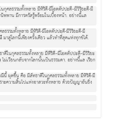
นกุศลธรรมทั้งหลาย มีหิริดี-มีโอตตัปปะดี–มีวิริยะดี-มี
นิพพาน มีการตรัสรู้พร้อมในเบื้องหน้า. อย่างนี้แล
ลธรรมทั้งหลาย มีหิริดี-มีโอตตัปปะดี-มีวิริยะดี-มี
ี
มาสู่โลกนี้เพียงครั้งเดียว แล้วทำที่สุดแห่งทุกข์ได้.
ธาดีในกุศลธรรมทั้งหลาย มีหีริดี–มีโอตตัปปะดี–มีวิริยะ
น
ไม่เวียนกลับจากโลกนั้นเป็นธรรมดา. อย่างนี้แล เรียก
ี้ ผุดขึ้น คือ มีสัทธาดีในกุศลธรรมทั้งหลาย มีหิริดี-มี
าะความสิ้นไปแห่งอาสวะทั้งหลาย ด้วยปัญญาอันยิ่ง