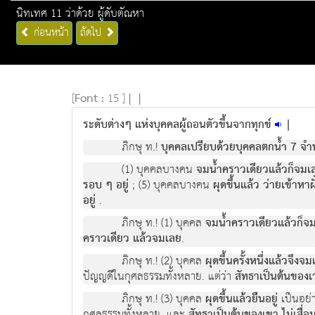
นิทเทศ 11 ว่าด้วย ผู้ดับตัณหา
ก่อนหน้า
ถัดไป
[
Font :
15 ]
|
|
ระดับต่างๆ แห่งบุคคลผู้ถอนตัวขึ้นจากทุกข์
|
ภิกษุ ท.!
บุคคลเปรียบด้วยบุคคลตกน้ำ 7 จ
(1) บุคคลบางคน
จมน้ำคราวเดียวแล้วก็จมเ
รอบ ๆ อยู่
; (5) บุคคลบางคน
ผุดขึ้นแล้ว ว่ายเข้าหาฝั
อยู่
.
ภิกษุ ท.! (1) บุคคล
จมน้ำคราวเดียวแล้วก็จ
คราวเดียว แล้วจมเลย
.
ภิกษุ ท.! (2) บุคคล
ผุดขึ้นครั้งหนึ่งแล้วจึงจ
ปัญญดีในกุศลธรรมทั้งหลาย. แต่ว่า
สัทธาเป็นต้นของเา 
ภิกษุ ท.! (3) บุคคล
ผุดขึ้นแล้วยืนอยู่
เป็นอย่า
กุศลธรรมทั้งหลาย. และ