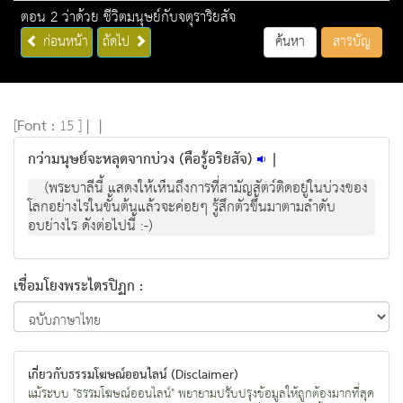
ตอน 2 ว่าด้วย ชีวิตมนุษย์กับจตุราริยสัจ
ก่อนหน้า
ถัดไป
ค้นหา
สารบัญ
[
Font :
15 ]
|
|
กว่ามนุษย์จะหลุดจากบ่วง (คือรู้อริยสัจ)
|
(พระบาลีนี้ แสดงใหเห็นถึงการที่สามัญสัตวติดอยูในบวงของ
โลกอยางไรในขั้นตนแลวจะคอยๆ รูสึกตัวขึ้นมาตามลําดับ
อบยางไร ดังตอไปนี้ :-)
เชื่อมโยงพระไตรปิฏก :
เกี่ยวกับธรรมโฆษณ์ออนไลน์ (Disclaimer)
แม้ระบบ "ธรรมโฆษณ์ออนไลน์" พยายามปรับปรุงข้อมูลให้ถูกต้องมากที่สุด