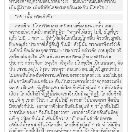
ท่านจะสำคัญความข้อนี้ว่าอย่างไร : สมณพราหมณ์สองพวกนี้
เป็นผู้มีวาทะ เป็นข้าศึกโดยตรงต่อกันและกัน มิใช่หรือ ?
“อย่างนั้น พระเจ้าข้า !”
คหบดี ท. ! ในบรรดาสมณพราหมณ์ทั้งสองพวกนั้น สมณ
พราหมณ์พวกใดมีวาทะมีทิฏฐิว่า “ทานที่ให้แล้ว ไม่มี, ยัญที่บูชา
แล้ว ไม่มี, ...ฯลฯ … ผู้ทำให้แจ้งโลกนี้และโลกอื่น ด้วยปัญญาอัน
ยิ่งเองแล้ว ประกาศให้ผู้อื่นรู้ ก็ไม่มี” ดังนี้นั้น พวกเขาพึงหวังได้
ในข้อนี้ คือเลิกละกุศลธรรม 3 ประการนี้ กล่าวคือ กายสุจริต วจี
สุจริต มโนสุจริต เสีย แล้วสมาทานประพฤติอกุศลธรรมสาม
ประการ กล่าวคือกายทุจริต วจีทุจริต มโนทุจริต เป็นแน่นอน. ข้อ
นั้น เพราะเหตุไร ? เพราะเหตุว่า สมณพราหมณ์ผู้เจริญเหล่านั้น
ไม่มองเห็นโทษอันต่ำทรามเศร้าหมองของอกุศลธรรม และไม่มอง
เห็นอานิสงส์ในเนกขัมมะ อันเป็นธรรมขาวผ่องฝ่ายกุศลธรรมทั้ง
หลาย เสียเลย. ทิฏฐิของเขา ต่อโลกอื่นซึ่งมีอยู่แท้ ๆ กลับไปเห็น
เสียว่าโลกอื่นไม่มี ทิฏฐินั้นของเขาจึงเป็นมิจฉาทิฏฐิ. โลกอื่นซึ่งมี
อยู่แท้ ๆ เขาดำริไปว่า โลกอื่นไม่มี ความดำรินั้นของเขา จึงเป็น
มิจฉาสังกัปปะ. เขากล่าวซึ่งโลกอื่นอันมีอยู่แท้ ๆ ว่าโลกอื่นไม่มี
วาจานั้นของเขา จึงเป็นมิจฉาวาจา. เขากล่าวซึ่งโลกอื่นอันมีอยู่
แท้ ๆ ว่าโลกอื่นไม่มี เช่นนี้ชื่อว่าเขาทำตนเป็นข้าศึกต่อพระ
อรหันต์ทั้งหลายผู้รู้แจ้งโลกอื่น. โลกอื่นมีอยู่แท้ ๆ เขาทำให้ผู้อื่น
สำคัญว่าโลกอื่นไม่มี การกระทำของเขานั้น จึงเป็นอสัทธัมมสัญ