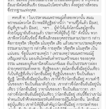
นรก. นี่แหละ คืออปัณณกธรรม (ธรรมอันผิดไม่ได้) นี้ ที่บุคคลนี้
ถือเอาผิดโดยสิ้นเชิง ย่อมแผ่ไปโดยท่าเดียว ตั้งอยู่อย่างลิดรอน
ซึ่งรากฐานแห่งกุศล.
คหบดี ท. ! ในบรรดาสมณพราหมณ์ทั้งสองพวกนั้น สมณ
พราหมณ์พวกใด มีวาทะมีทิฏฐิอย่างนี้ว่า “ทานที่ให้แล้ว มี(ผล),
ยัญที่บูชาแล้ว มี(ผล), ...ฯลฯ … ผู้ทำให้แจ้งโลกนี้และโลกอื่น
ด้วยปัญญาอันยิ่งเองแล้ว ประกาศให้ผู้อื่นรู้ ก็มี” ดังนี้นั้น พวก
เขาพึงหวังได้ในข้อนี้ คือพึงเลิกละอกุศลธรรมสามประการ กล่าว
คือกายทุจริต วจีทุจริต มโนทุจริต เสีย แล้วสมาทานประพฤติกุศล
ธรรมสามประการ กล่าวคือ กายสุจริต วจีสุจริต มโนสุจริต เป็น
แน่นอน. ข้อนั้นเพราะเหตุไร ? เพราะเหตุว่าสมณพราหมณ์ผู้
เจริญเหล่านั้น มองเห็นโทษอันต่ำทรามเศร้าหมอง ของอกุศล
ธรรม และมองเห็นอานิสงส์ในเนกขัมมะ อันเป็นธรรมขาวผ่อง
ฝ่ายกุศลธรรมทั้งหลาย. ทิฏฐิของเขา ต่อโลกอื่นซึ่งมีอยู่นั่นเทียว
ก็เป็นทิฏฐิที่เห็นว่าโลกอื่นมีอยู่ ทิฏฐินั้นของเขา จึงเป็นสัมมา
ทิฏฐิ. โลกอื่นซึ่งมีอยู่นั่นเทียว เขาก็ดำริว่าโลกอื่นมีอยู่ ความดำริ
นั้นของเขา จึงเป็นสัมมาสังกัปปะ. เขากล่าวซึ่งโลกอื่นอันมีอยู่นั่น
เทียว ว่าโลกอื่นมีอยู่ วาจานั้นของเขา จึงเป็นสัมมาวาจา. เขา
กล่าวซึ่งโลกอื่นอันมีอยู่นั่นเทียว ว่าโลกอื่นมีอยู่ เช่นนี้ชื่อว่าเขาไม่
ทำตนเป็นข้าศึกต่อพระอรหันต์ทั้งหลายผู้รู้แจ้งโลกอื่น. โลกอื่นมี
อยู่นั่นเทียว เขาทำให้ผู้อื่นสำคัญว่าโลกอื่นมีอยู่ การกระทำของ