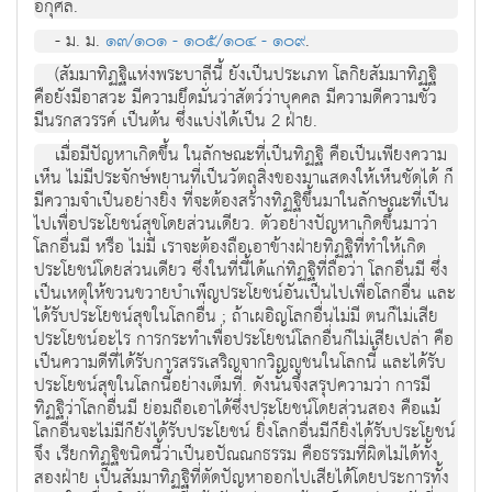
อกุศล.
- ม. ม.
๑๓/๑๐๑ - ๑๐๕/๑๐๔ - ๑๐๙
.
(สัมมาทิฏฐิแห่งพระบาลีนี้ ยังเป็นประเภท โลกิยสัมมาทิฏฐิ
คือยังมีอาสวะ มีความยึดมั่นว่าสัตว์ว่าบุคคล มีความดีความชั่ว
มีนรกสวรรค์ เป็นต้น ซึ่งแบ่งได้เป็น 2 ฝ่าย.
เมื่อมีปัญหาเกิดขึ้น ในลักษณะที่เป็นทิฏฐิ คือเป็นเพียงความ
เห็น ไม่มีประจักษ์พยานที่เป็นวัตถุสิ่งของมาแสดงให้เห็นชัดได้ ก็
มีความจำเป็นอย่างยิ่ง ที่จะต้องสร้างทิฏฐิขึ้นมาในลักษณะที่เป็น
ไปเพื่อประโยชน์สุขโดยส่วนเดียว. ตัวอย่างปัญหาเกิดขึ้นมาว่า
โลกอื่นมี หรือ ไม่มี เราจะต้องถือเอาข้างฝ่ายทิฏฐิที่ทำให้เกิด
ประโยชน์โดยส่วนเดียว ซึ่งในที่นี้ได้แก่ทิฏฐิที่ถือว่า โลกอื่นมี ซึ่ง
เป็นเหตุให้ขวนขวายบำเพ็ญประโยชน์อันเป็นไปเพื่อโลกอื่น และ
ได้รับประโยชน์สุขในโลกอื่น ; ถ้าเผอิญโลกอื่นไม่มี ตนก็ไม่เสีย
ประโยชน์อะไร การกระทำเพื่อประโยชน์โลกอื่นก็ไม่เสียเปล่า คือ
เป็นความดีที่ได้รับการสรรเสริญจากวิญญูชนในโลกนี้ และได้รับ
ประโยชน์สุขในโลกนี้อย่างเต็มที่. ดังนั้นจึงสรุปความว่า การมี
ทิฏฐิว่าโลกอื่นมี ย่อมถือเอาได้ซึ่งประโยชน์โดยส่วนสอง คือแม้
โลกอื่นจะไม่มีก็ยังได้รับประโยชน์ ยิ่งโลกอื่นมีก็ยิ่งได้รับประโยชน์
จึง เรียกทิฏฐิชนิดนี้ว่าเป็นอปัณณกธรรม คือธรรมที่ผิดไม่ได้ทั้ง
สองฝ่าย เป็นสัมมาทิฏฐิที่ตัดปัญหาออกไปเสียได้โดยประการทั้ง