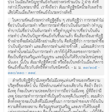
ปวง ในเมื่อเกิดปัญหาที่แย้งกันอย่างตรงข้ามเป็น 2 ฝ่าย ดังที่
กล่าวไว้ในพระบาลีนี้. เราจึงถือว่า สัมมาทิฏฐิชนิดนี้ระงับผลร้าย
เสียได้ในเมื่อเกิดการขัดแยังในระหว่างลัทธิ.
ในความขัดแย้งระหว่างทิฏฐิคู่อื่น ๆ เช่นทิฏฐิว่า การกระทำไม่
ชื่อว่าเป็นอันกระทำ หรือการกระทำชื่อว่าเป็นอันกระทำ (ทำบุญ
ทำบาปไม่ชื่อว่าเป็นอันกระทำ หรือทำบุญทำบาปชื่อว่าเป็นอัน
กระทำ) เกิดเป็นปัญหาขัดแย้งกันขึ้นมาแล้ว พึงเลือกถือเอาทิฏฐิ
ข้างฝ่ายที่จะผิดไม่ได้อีกอย่างเดียวกัน คือทิฏฐิที่ว่า การกระทำชื่อ
ว่าเป็นอันกระทำ และเลือกกระทำแต่ฝ่ายข้างดี ; แม้สมมติว่าการ
กระทำนั้นจะไม่เป็นการกระทำ เขาก็ยังได้รับผลของการกระทำ
คือเป็นที่สรรเสริญแห่งวิญญูชน และผู้นั้นก็ได้รับประโยชน์สุขอยู่
นั่นเอง. นี้เป็น สัมมาทิฏฐิที่ควรมี หรือถือเป็นหลักในเมื่อเกิดการ
ขัดแย้งขึ้นเกี่ยวกับลัทธิที่ต่างกันชนิดหนึ่ง. - ม. ม.
๑๓/๑๐๕ -
๑๑๐/๑๑๐ - ๑๑๔
.
สำหรับทิฏฐิที่ว่ามีเหตุหรือไม่มีเหตุแห่งเศร้าหมองหรือความ
บริสุทธิ์ของสัตว์ นั้น ก็มีหลักเกณฑ์ทำนองเดียวกัน คือถ้า ถือว่า
มีเหตุ ก็จะเป็นความปลอดภัยกว่าการถือว่าไม่มีเหตุ. ผู้ที่ถือว่ามี
เหตุ ย่อมกระทำการกระทำที่เป็นสร้างเหตุดีเว้นเหตุชั่ว; สมมติว่า
สิ่งทั้งหลายจะเป็นสิ่งที่ไม่มีเหตุขึ้นมา การกระทำของเขาก็ยังเป็น
ความดีทั้งสองสถาน คือวิญญูชนสรรเสริญ และเขาก็ได้รับผลดี