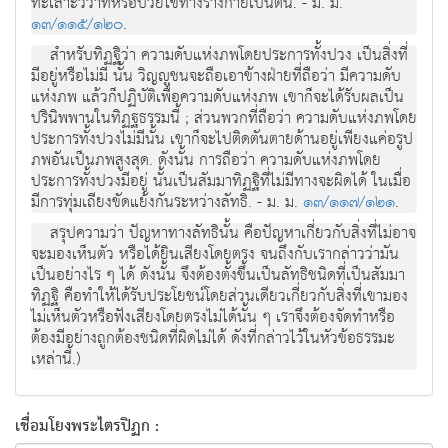
ทะเลาะวิวาทหรือป่วยไข้ทางร่างกายเป็นต้น. - ม. ม.
๑๓/๑๑๕/๑๒๐
.
สำหรับทิฏฐิว่า ความดับแห่งภพโดยประการทั้งปวง เป็นสิ่งที่
มีอยู่หรือไม่มี นั้น วิญญูชนจะถือเอาข้างฝ่ายที่ถือว่า มีความดับ
แห่งภพ แล้วก็ปฏิบัติเพื่อความดับแห่งภพ เขาก็จะได้รับผลเป็น
ปรินิพพานในทิฏฐธรรมนี้ ; ส่วนพวกที่ถือว่า ความดับแห่งภพโดย
ประการทั้งปวงไม่มีนั้น เขาก็จะไปติดตันตายด้านอยู่เพียงแค่อรูป
ภพอันเป็นภพสูงสุด. ดังนั้น การถือว่า ความดับแห่งภพโดย
ประการทั้งปวงมีอยู่ นั้นเป็นสัมมาทิฏฐิที่ไม่มีทางจะผิดได้ ในเมื่อ
มีการทุ่มเถียงขัดแย้งกันระหว่างลัทธิ. - ม. ม.
๑๓/๑๑๗/๑๒๑
.
สรุปความว่า ปัญหาทางลัทธินั้น คือปัญหาเกี่ยวกับสิ่งที่ไม่อาจ
จะมองเห็นตัว หรือได้ยินเสียงโดยตรง จนถึงกับเรากล่าวว่ามัน
เป็นอย่างไร ๆ ได้ ดังนั้น จึงต้องตั้งขึ้นเป็นลัทธิชนิดที่เป็นสัมมา
ทิฏฐิ คือทำให้ได้รับประโยชน์โดยส่วนเดียวเกี่ยวกับสิ่งที่เขามอง
ไม่เห็นตัวหรือฟังเสียงโดยตรงไม่ได้นั้น ๆ เราจึงต้องจัดทำหรือ
ต้องมีอย่างถูกต้องชนิดที่ผิดไม่ได้ ดังที่กล่าวไว้ในหัวข้อธรรมะ
เหล่านี้.)
เชื่อมโยงพระไตรปิฏก :