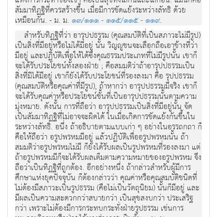
แห่งการกระทำของเขา คือเป็นสุขทั้งโลกนี้และโลกอื่น. แม้นี้ก็คือ
สัมมาทิฏฐิที่ควรสร้างขึ้น เมื่อมีการขัดแย้งระหว่างลัทธิ ด้วย
เหมือนกัน. - ม. ม.
๑๓/๑๑๑ - ๑๑๕/๑๑๕ - ๑๑๙
.
สำหรับทิฏฐิที่ว่า อารุปปธรรม (คุณสมบัติที่เป็นสภาวะไม่มีรูป)
เป็นสิ่งที่มีอยู่หรือไม่ได้มีอยู่ นั้น วิญญูชนจะเลือกถือเอาข้างที่ว่า
มีอยู่ และปฏิบัติเพื่อให้ได้ซึ่งคุณธรรมประเภทที่ไม่มีรูปนั้น เขาก็
จะได้รับประโยชน์ทั้งสองฝ่าย ; คือสมมติว่าถ้าอารุปปธรรมเป็น
สิ่งที่มิได้มีอยู่ เขาก็ยังได้รับประโยชน์ที่รองลงมา คือ รุปปธรรม
(คุณสมบัติหรือคุณค่าที่มีรูป), ถ้าหากว่า อารุปปธรรมมีจริง เขาก็
จะได้รับคุณค่าหรือประโยชน์ชั้นที่เป็นอารุปปธรรมนั้นตามความ
มุ่งหมาย. ดังนั้น การที่ถือว่า อารุปปธรรมเป็นสิ่งที่มีอยู่นั้น จัด
เป็นสัมมาทิฏฐิที่ไม่อาจจะผิดได้ ในเมื่อเกิดการขัดแย้งกันขึ้นใน
ระหว่างลัทธิ. อนึ่ง ถ้าอธิบายตามแบบเก่า ๆ อย่างในอรรถกถา ก็
คือให้ถือว่า อรูปพรหมมีอยู่ แล้วปฏิบัติเพื่ออรูปพรหมนั้น ถ้า
สมมติว่าอรูปพรหมไม่มี ก็ยังได้รับผลเป็นรูปพรหมที่รองลงมา แต่
ถ้าอรูปพรหมมีก็จะได้รับผลเต็มตามความหมายของอรูปพรหม จึง
ถือว่าเป็นทิฏฐิที่ถูกต้อง. อีกอย่างหนึ่ง ถ้ากล่าวสำหรับผู้มีการ
ศึกษาแห่งยุคปัจจุบัน ก็ต้องกล่าวว่า คุณค่าหรือคุณสมบัติชนิดที่
ไม่ต้องมีสภาวะเป็นรูปธรรม (คือไม่เป็นวัตถุนิยม) นั้นก็มีอยู่ และ
มีผลเป็นความสะดวกกว่าสบายกว่า เป็นสุขสงบกว่า ประเสริฐ
กว่า เพราะไม่ต้องมีการกระทบกระทั่งฝ่ายรูปธรรม เช่นการ