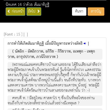
นิทเทศ 14 ว่าด้วย สัมมาทิฏฐิ
ก่อนหน้า
ถัดไป
ค้นหา
สารบัญ
[
Font :
15 ]
|
|
การทำให้เกิดสัมมาทิฏฐิ เมื่อมีปัญหาระหว่างลัทธิ
|
( นัตถิก - อัตถิกวาท, อกิริย - กิริยวาท, อเหตุก - เหตุก
วาท, อารุปปวาท, ภวนิโรธวาท )
(พราหมณ์และคหบดีชาวบ้านสาเลยยกะ ได้ยินเสียงเล่าลือว่า
พระผู้มีพระภาคเจ้าเป็นพระอรหันต์ รู้แจ้งโลกทั้งปวง แสดงธรรม
งดงามบริบูรณ์ ประกาศพรหมจรรย์บริสุทธิ์ ก็พากันไปเฝ้าพระผู้มี
พระภาคเจ้าผู้เสด็จมาถึงหมู่บ้านนี้แล้ว จนถึงที่ประทับ. บางพวก
แสดงความเคารพ บางพวกไม่แสดงความเคารพ นั่งอยู่. พระผู้มี
พระภาคเจ้าได้ตรัสแก่ชาวบ้านสาเลยยกะเหล่านั้น ว่า :-)
คหบดี ท. ! มีอยู่ไหม ศาสดาไร ๆ ซึ่งเป็นที่พอใจของท่าน
จนถึงกับท่านปลงสัทธาลงไปแล้วอย่างมีเหตุผล ?