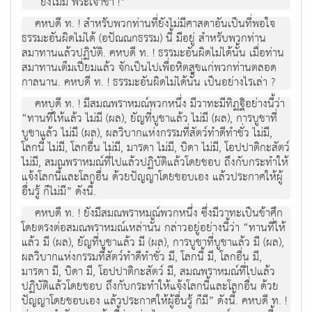
“ยังไม่มี พระเจ้าข้า !”
คหบดี ท. ! สำหรับพวกท่านที่ยังไม่มีศาสดาอันเป็นที่พอใจ
ธรรมะอันผิดไม่ได้ (อปัณณกธรรม) นี้ มีอยู่ สำหรับพวกท่าน
สมาทานแล้วปฏิบัติ. คหบดี ท. ! ธรรมะอันผิดไม่ได้นั้น เมื่อท่าน
สมาทานเต็มเปี่ยมแล้ว จักเป็นไปเพื่อหิตสุขแก่พวกท่านตลอด
กาลนาน. คหบดี ท. ! ธรรมะอันผิดไม่ได้นั้น เป็นอย่างไรเล่า ?
คหบดี ท. ! มีสมณพราหมณ์พวกหนึ่ง มีวาทะมีทิฏฐิอย่างนี้ว่า
“ทานที่ให้แล้ว ไม่มี (ผล), ยัญที่บูชาแล้ว ไม่มี (ผล), การบูชาที่
บูชาแล้ว ไม่มี (ผล), ผลวิบากแห่งกรรมที่สัตว์ทำดีทำชั่ว ไม่มี,
โลกนี้ ไม่มี, โลกอื่น ไม่มี, มารดา ไม่มี, บิดา ไม่มี, โอปปาติกะสัตว์
ไม่มี, สมณพราหมณ์ที่ไปแล้วปฏิบัติแล้วโดยชอบ ถึงกับกระทำให้
แจ้งโลกนี้และโลกอื่น ด้วยปัญญาโดยชอบเอง แล้วประกาศให้ผู้
อื่นรู้ ก็ไม่มี” ดังนี้.
คหบดี ท. ! ยังมีสมณพราหมณ์พวกหนึ่ง ซึ่งมีวาทะเป็นข้าศึก
โดยตรงต่อสมณพราหมณ์เหล่านั้น กล่าวอยู่อย่างนี้ว่า “ทานที่ให้
แล้ว มี (ผล), ยัญที่บูชาแล้ว มี (ผล), การบูชาที่บูชาแล้ว มี (ผล),
ผลวิบากแห่งกรรมที่สัตว์ทำดีทำชั่ว มี, โลกนี้ มี, โลกอื่น มี,
มารดา มี, บิดา มี, โอปปาติกะสัตว์ มี, สมณพราหมณ์ที่ไปแล้ว
ปฏิบัติแล้วโดยชอบ ถึงกับกระทำให้แจ้งโลกนี้และโลกอื่น ด้วย
ปัญญาโดยชอบเอง แล้วประกาศให้ผู้อื่นรู้ ก็มี” ดังนี้. คหบดี ท. !