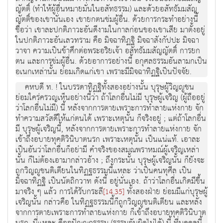
ญัตติ์ (ทำให้ผู้อื่นหมายมั่นในอสัทธรรม) และด้วยอสัทธัมมสัญ
ญัตติ์ของเขานั่นเอง เขายกตนข่มผู้อื่น. ด้วยการกระทำอย่างนี้
ชื่อว่า เขาละปกติภาวะอันดีงามในกาลก่อนของเขาเสีย มาตั้งอยู่
ในปกติภาวะอันเลวทราม คือ มิจฉาทิฏฐิ มิจฉาสังกัปปะ มิจฉา
วาจา ความเป็นข้าศึกต่อพระอริยเจ้า อสัทธัมมสัญญัตติ์ การยก
ตน และการข่มผู้อื่น. ด้วยอาการอย่างนี้ อกุศลธรรมอันลามกเป็น
อเนกเหล่านั้น ย่อมเกิดแก่เขา เพราะมีมิจฉาทิฏฐิเป็นปัจจัย.
คหบดี ท. ! ในบรรดาทิฏฐิทั้งสองอย่างนั้น บุรุษผู้วิญญูชน
ย่อมใคร่ครวญเห็นอย่างนี้ว่า ถ้าโลกอื่นไม่มี บุรุษผู้เจริญ (ผู้ถืออยู่
ว่าโลกอื่นไม่มี) นี้ หลังจากการตายเพราะการทำลายแห่งกาย จัก
ทำความสวัสดีให้แก่ตนได้ เพราะเหตุนั้น ก็จริงอยู่ ; แต่ถ้าโลกอื่น
มี บุรุษผู้เจริญนี้, หลังจากการตายเพราะการทำลายแห่งกาย จัก
เข้าถึงอบายทุคติวินิบาตนรก เพราะเหตุนั้น เป็นแน่แท้. เอาละ
เป็นอันว่าโลกอื่นก็อย่ามี คำจริงของสมณพราหมณ์ผู้เจริญเหล่า
นั้น ก็ไม่ต้องเอามากล่าวอ้าง ; ถึงกระนั้น บุรุษผู้เจริญนั้น ก็ยังจะ
ถูกวิญญูชนติเตียนในทิฏฐธรรมนี้แหละ ว่าเป็นคนทุศีล เป็น
มิจฉาทิฏฐิ เป็นนัตถิกวาท ดังนี้ อยู่นั่นเอง. ถ้าว่าโลกอื่นเกิดมีขึ้น
มาจริง ๆ แล้ว การได้รับกระลี
ทั้งสองฝ่าย ย่อมมีแก่บุรุษผู้
[14.35]
เจริญนั้น กล่าวคือ ในทิฏฐธรรมนี้ก็ถูกวิญญูชนติเตียน และหลัง
จากการตายเพราะการทำลายแห่งกาย ก็เข้าถึงอบายทุคติวินิบาต