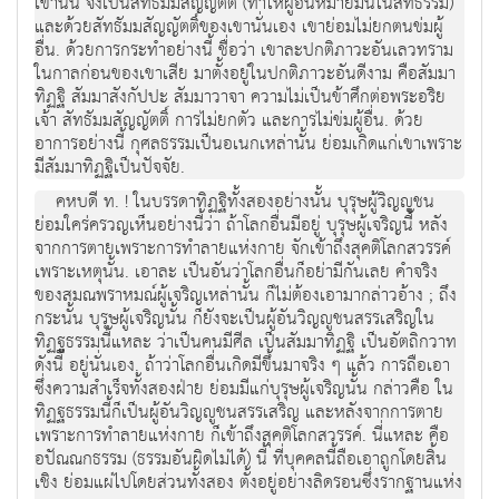
เขานั้น จึงเป็นสัทธัมมสัญญัตติ์ (ทำให้ผู้อื่นหมายมั่นในสัทธรรม)
และด้วยสัทธัมมสัญญัตติ์ของเขานั่นเอง เขาย่อมไม่ยกตนข่มผู้
อื่น. ด้วยการกระทำอย่างนี้ ชื่อว่า เขาละปกติภาวะอันเลวทราม
ในกาลก่อนของเขาเสีย มาตั้งอยู่ในปกติภาวะอันดีงาม คือสัมมา
ทิฏฐิ สัมมาสังกัปปะ สัมมาวาจา ความไม่เป็นข้าศึกต่อพระอริย
เจ้า สัทธัมมสัญญัตติ์ การไม่ยกตัว และการไม่ข่มผู้อื่น. ด้วย
อาการอย่างนี้ กุศลธรรมเป็นอเนกเหล่านั้น ย่อมเกิดแก่เขาเพราะ
มีสัมมาทิฏฐิเป็นปัจจัย.
คหบดี ท. ! ในบรรดาทิฏฐิทั้งสองอย่างนั้น บุรุษผู้วิญญูชน
ย่อมใคร่ครวญเห็นอย่างนี้ว่า ถ้าโลกอื่นมีอยู่ บุรุษผู้เจริญนี้ หลัง
จากการตายเพราะการทำลายแห่งกาย จักเข้าถึงสุคติโลกสวรรค์
เพราะเหตุนั้น. เอาละ เป็นอันว่าโลกอื่นก็อย่ามีกันเลย คำจริง
ของสมณพราหมณ์ผู้เจริญเหล่านั้น ก็ไม่ต้องเอามากล่าวอ้าง ; ถึง
กระนั้น บุรุษผู้เจริญนั้น ก็ยังจะเป็นผู้อันวิญญูชนสรรเสริญใน
ทิฏฐธรรมนี้แหละ ว่าเป็นคนมีศีล เป็นสัมมาทิฏฐิ เป็นอัตถิกวาท
ดังนี้ อยู่นั่นเอง. ถ้าว่าโลกอื่นเกิดมีขึ้นมาจริง ๆ แล้ว การถือเอา
ซึ่งความสำเร็จทั้งสองฝ่าย ย่อมมีแก่บุรุษผู้เจริญนั้น กล่าวคือ ใน
ทิฏฐธรรมนี้ก็เป็นผู้อันวิญญูชนสรรเสริญ และหลังจากการตาย
เพราะการทำลายแห่งกาย ก็เข้าถึงสุคติโลกสวรรค์. นี่แหละ คือ
อปัณณกธรรม (ธรรมอันผิดไม่ได้) นี้ ที่บุคคลนี้ถือเอาถูกโดยสิ้น
เชิง ย่อมแผ่ไปโดยส่วนทั้งสอง ตั้งอยู่อย่างลิดรอนซึ่งรากฐานแห่ง