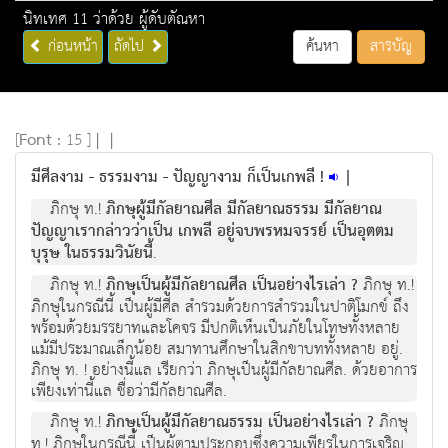
นิทเทศ 11 ว่าด้วย ผู้ดับตัณหา
ก่อนหน้า
ถัดไป
ค้นหา
สารบัญ
[
Font :
15 ]
|
|
มีศีลงาม - ธรรมงาม - ปัญญางาม ก็เป็นเกพลี !
|
ภิกษุ ท.!
ภิกษุผู้มีกัลยาณศีล มีกัลยาณธรรม มีกัลยาณ
ปัญญาเรากล่าวว่าเป็น เกพลี อยู่จบพรหมจรรย์ เป็นอุตตม
บุรุษ ในธรรมวินัยนี้
.
ภิกษุ ท.!
ภิกษุเป็นผู้มีกัลยาณศีล เป็นอย่างไรเล่า ?
ภิกษุ ท.!
ภิกษุในกรณีนี้ เป็นผู้มีศีล สำรวมด้วยการสำรวมในปาติโมกข์ ถึง
พร้อมด้วยมรรยาทและโคจร มีปกติเห็นเป็นภัยในโทษทั้งหลาย
แม้มีประมาณเล็กน้อย สมาทานศึกษาในสิกขาบททั้งหลาย อยู่.
ภิกษุ ท. ! อย่างนี้แล เรียกว่า ภิกษุเป็นผู้มีกัลยาณศีล. ด้วยอาการ
เพียงเท่านี้แล ชื่อว่ามีกัลยาณศีล.
ภิกษุ ท.!
ภิกษุเป็นผู้มีกัลยาณธรรม เป็นอย่างไรเล่า ?
ภิกษุ
ท.! ภิกษุในกรณีนี้ เป็นผู้ตามประกอบซึ่งความเพียรในการเจริญ