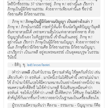
โพธิปักขิยธรรม 37 ประการอยู่. ภิกษุ ท.! อย่างนี้แล เรียกว่า
ภิกษุเป็นผู้มีกัลยาณธรรม. ด้วยอาการเพียงเท่านี้แล ชื่อว่ามี
กัลยาณศีล มีกัลยาณธรรม.
ภิกษุ ท.!
ภิกษุเป็นผู้มีกัลยาณปัญญา เป็นอย่างไรเล่า ?
ภิกษุ ท.! ภิกษุในกรณีนี้ กระทำให้แจ้ง ซึ่งเจโตวิมุตติปัญญาวิมุตติ
อันหาอาสวะมิได้ เพราะความสิ้นไปแห่งอาสวะทั้งหลาย ด้วย
ปัญญาอันยิ่งเอง ในทิฏฐธรรมนี้ เข้าถึงแล้วแลอยู่. ภิกษุ ท.!
อย่างนี้แล เรียกว่า ภิกษุเป็นผู้มีกัลยาณปัญญา. ด้วยอาการอย่าง
นี้แล ภิกษุชื่อว่ามีกัลยาณศีล มีกัลยาณธรรม มีกัลยาณปัญญา;
เราเรียกว่า เป็นเกพลี อยู่จบพรหมจรรย์ เป็นอุตตมบุรุษ ในธรรม
วินัยนี้.
- อิติวุ. ขุ.
๒๕/๓๐๓/๒๗๗
.
(คำว่า
เกพลี
เป็นคำโบราณ มีความสำคัญ ใช้พูดกันทั่วไป เช่น
เดียวกับคำ ว่า อรหันต์ ; มาบัดนี้เราไม่ได้ยินคำนี้ เพราะไม่นำมา
ใช้ ถ้านำมาใช้ก็แปลให้มีความหมายเป็นอย่างใดอย่างหนึ่งไป จน
หมดความศักดิ์สิทธิ์ ไม่ใช้คำว่าเกพลี จึงไม่ชินหูเหมือนคำว่า
อรหันต์. ขอให้เราใช้คำว่า เกพลี นี้ให้ติดปาก ให้ชินหู ก็จะได้มีคำ
สำคัญใช้กันมากขึ้นกว้างขวางออกไปในฐานะเป็นเครื่องเตือนใจ.
ผู้รวบรวมมีความเห็นว่า ศีลงาม - ธรรมงาม - ปัญญางาม ก็คือ