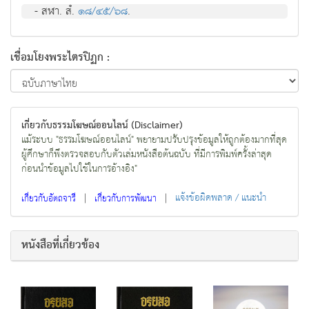
- สฬา. สํ.
๑๘/๔๕/๖๘
.
เชื่อมโยงพระไตรปิฏก :
เกี่ยวกับธรรมโฆษณ์ออนไลน์ (Disclaimer)
แม้ระบบ "ธรรมโฆษณ์ออนไลน์" พยายามปรับปรุงข้อมูลให้ถูกต้องมากที่สุด
ผู้ศึกษาก็พึงตรวจสอบกับตัวเล่มหนังสือต้นฉบับ ที่มีการพิมพ์ครั้งล่าสุด
ก่อนนำข้อมูลไปใช้ในการอ้างอิง"
|
|
แจ้งข้อผิดพลาด / แนะนำ
เกี่ยวกับอัตถจารี
เกี่ยวกับการพัฒนา
หนังสือที่เกี่ยวข้อง