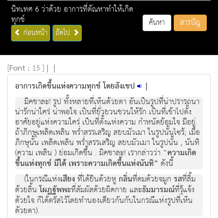
นิทเทศ 6 ว่าด้วย อาการที่ตัณหาทำให้เกิด
ทุกข์
ค้นหา
สารบัญ
ก่อนหน้า
ถัดไป
[
Font :
15 ]
|
|
อาการเกิดขึ้นแห่งความทุกข์ โดยสังเขป
|
มิคชาละ! รูป ทั้งหลายที่เห็นด้วยตา อันเป็นรูปที่น่าปรารถนา
น่ารักน่าใคร่ น่าพอใจ เป็นที่ยั่วยวนชวนให้รัก เป็นที่เข้าไปตั้ง
อาศัยอยู่แห่งความใคร่ เป็นที่ตั้งแห่งความ กำหนัดย้อมใจ มีอยู่.
ถ้าภิกษุเพลิดเพลิน พร่ำสรรเสริญ สยบมัวเมา ในรูปนั้นไซร้; เมื่อ
ภิกษุนั้น เพลิดเพลิน พร่ำสรรเสริญ สยบมัวเมา ในรูปนั้น , นันทิ
(ความ เพลิน ) ย่อมเกิดขึ้น . มิคชาละ! เรากล่าวว่า
“ความเกิด
ขึ้นแห่งทุกข์ มีได้ เพราะความเกิดขึ้นแห่งนันทิ”
ดังนี้
(ในกรณีแห่ง
เสียง
ที่ได้ยินด้วยหู
กลิ่น
ที่ดมด้วยจมูก
รส
ที่ลิ้ม
ด้วยลิ้น
โผฏฐัพพะ
ที่สัมผัสด้วยผิดกาย และ
ธัมมารมณ์
ที่รุ้แจ้ง
ด้วยใจ ก็ได้ตรัสไว้โดยทำนองเดียวกันกับในกรณีแห่งรูปที่เห็น
ด้วยตา).