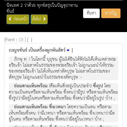
นิทเทศ 2 ว่าด้วย ทุกข์สรุปในปัญจุปาทาน
ขันธ์
ค้นหา
สารบัญ
ก่อนหน้า
ถัดไป
[
Font :
15 ]
|
|
เบญจขันธ์ เป็นเครื่องผูกพันสัตว์
|
ภิกษุ ท .! ในโลกนี้ บุถุชน ผูไม่ได้ยินได้ฟงไมได้เห็นเหล่าพระ
อริยเจา ไมฉลาดในธรรมของพระอริยเจา ไมถูกแนะนําใหธรรม
ของพระอริยเจา ไมไดเห็นเหลาสัตบุรุษ ไมฉลาดในธรรมของ
สัตบุรุษ ไมถูกแนะนําในธรรมของสัตบุรุษ :-
ยอมตามเห็นพรอม
(คือเห็นดิ่งอยูเปนประจํา)
ซึ่งรูป
โดย
ความเปนตนหรือตามเห็นพรอม ซึ่งตนว่ามีรูป หรือตามเห็นพรอม
ซึ่งรูปวามีอยู่ในตนหรือตามเห็นพรอม ซึ่งตนวามีอยูในรูป บาง ;
ยอมตามเห็นพรอม ซึ่งเวทนา
โดยความเปนตน หรือตาม
เห็นพรอมซึ่งตน วามีเวทนา หรือตามเห็นพรอม ซึ่งเวทนาวามีอ
ยูในตน หรือตามเห็นพรอม ซึ่งตนวามีอยูในเวทนา บาง ;