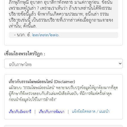
ภิกษุภิกษุณี อุบาสก อุบาสิกาทั้งหลาย มาแต่กาลก่อน. ข้อนั้น
เพราะเหตุไรเล่า ? เพราะเราเห็นว่า ถ้าเขาเหล่านั้นได้ฟังธรรม
ปริยายข้อนี้แล้ว จักพากันเกิดความประมาท; อนึ่งเล่า ธรรม
ปริยายเช่นนี้ เป็นธรรมปริยายที่เรากล่าวต่อเมื่อถูกถามเจาะจง
เท่านั้น; ดังนี้แล.
- นวก. อํ.
๒๓/๓๙๓/๒๑๖
.
เชื่อมโยงพระไตรปิฏก :
เกี่ยวกับธรรมโฆษณ์ออนไลน์ (Disclaimer)
แม้ระบบ "ธรรมโฆษณ์ออนไลน์" พยายามปรับปรุงข้อมูลให้ถูกต้องมากที่สุด
ผู้ศึกษาก็พึงตรวจสอบกับตัวเล่มหนังสือต้นฉบับ ที่มีการพิมพ์ครั้งล่าสุด
ก่อนนำข้อมูลไปใช้ในการอ้างอิง"
|
|
แจ้งข้อผิดพลาด / แนะนำ
เกี่ยวกับอัตถจารี
เกี่ยวกับการพัฒนา