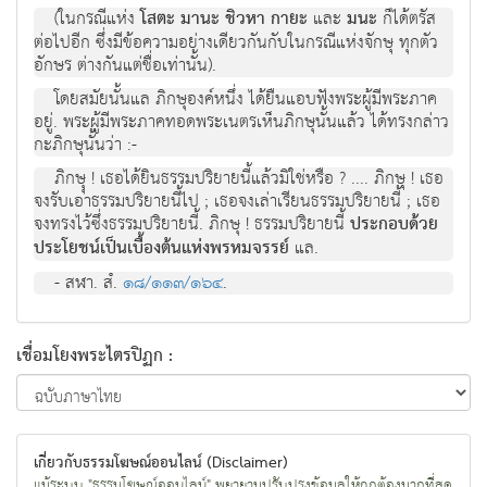
(ในกรณีแห่ง
โสตะ มานะ ชิวหา กายะ
และ
มนะ
ก็ได้ตรัส
ต่อไปอีก ซึ่งมีข้อความอย่างเดียวกันกับในกรณีแห่งจักษุ ทุกตัว
อักษร ต่างกันแต่ชื่อเท่านั้น).
โดยสมัยนั้นแล ภิกษุองค์หนึ่ง ได้ยืนแอบฟังพระผู้มีพระภาค
อยู่. พระผู้มีพระภาคทอดพระเนตรเห็นภิกษุนั้นแล้ว ได้ทรงกล่าว
กะภิกษุนั้นว่า :-
ภิกษุุ ! เธอได้ยินธรรมปริยายนี้แล้วมิใช่หรือ ? .... ภิกษุ ! เธอ
จงรับเอาธรรมปริยายนี้ไป ; เธอจงเล่าเรียนธรรมปริยายนี้ ; เธอ
จงทรงไว้ซึ่งธรรมปริยายนี้. ภิกษุ ! ธรรมปริยายนี้
ประกอบด้วย
ประโยชน์เป็นเบื้องต้นแห่งพรหมจรรย์
แล.
- สฬา. สํ.
๑๘/๑๑๓/๑๖๔
.
เชื่อมโยงพระไตรปิฏก :
เกี่ยวกับธรรมโฆษณ์ออนไลน์ (Disclaimer)
แม้ระบบ "ธรรมโฆษณ์ออนไลน์" พยายามปรับปรุงข้อมูลให้ถูกต้องมากที่สุด