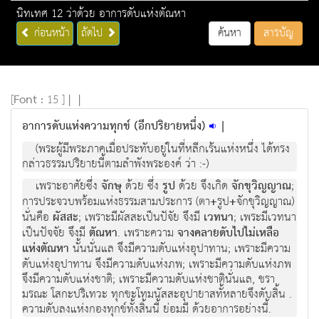
นิทเทศ 12 ว่าด้วย อาการดับแห่งตัณหา
ก่อนหน้า
ถัดไป
ค้นหา
สารบัญ
[
Font :
15 ]
|
|
อาการดับแห่งความทุกข์ (อีกปริยายหนึ่ง)
|
(พระผู้มีพระภาคเมื่อประทับอยู่ในที่หลีกเร้นแห่งหนึ่ง ได้ทรง
กล่าวธรรมปริยายนี้ตามลำพังพระองค์ ว่า :-)
เพราะอาศัยซึ่ง
จักษุ
ด้วย ซึ่ง
รูป
ด้วย จึงเกิด
จักขุวิญญาณ
;
การประจวบพร้อมแห่งธรรมสามประการ (ตา
+
รูป
+
จักขุวิญญาณ)
นั่นคือ
ผัสสะ
; เพราะมีผัสสะเป็นปัจัย จึงมี
เวทนา
; เพระมีเวทนา
เป็นปัจจัย จึงมี
ตัณหา
. เพราะความ
จางคลายดับไปไม่เหลือ
แห่งตัณหา
นั้นนั่นแล จึงมีความดับแห่งอุปาทาน; เพราะมีความ
ดับแห่งอุปาทาน จึงมีความดับแห่งภพ; เพราะมีความดับแห่งภพ
จึงมีความดับแห่งชาติ; เพราะมีความดับแห่งชาตินั่นแล, ชรา
มรณะ โสกะปริเทวะ ทุกขะโทมนัสสะอุปายาสทั้หลายจึงดับสิ้น .
ความดับลงแห่งกองทุกข์ทั้งสิ้นนี้ ย่อมมี ด้วยอาการอย่างนี้.