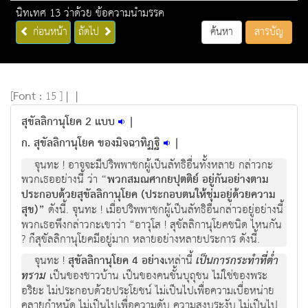
นิทเทศ 13 ว่าด้วย ข้อความนำมรรค
ก่อนหน้า
ถัดไป
ค้นหา
สารบัญ
[
Font :
15 ]
|
|
สุขัลลิกานุโยค 2 แบบ
|
ก. สุขัลลิกานุโยค ของมิจฉาทิฏฐิ
|
จุนทะ ! อาจจะมีปริพพาชกผู้เป็นลัทธิอื่นทั้งหลาย กล่าวกะ
พวกเธออย่างนี้ ว่า
“พวกสมณศากยปุตติย์ อยู่กันอย่างตาม
ประกอบด้วยสุขัลลิกานุโยค (ประกอบตนให้ชุ่มอยู่ด้วยความ
สุข)”
ดังนี้. จุนทะ ! เมื่อปริพพาชกผู้เป็นลัทธิอื่นกล่าวอยู่อย่างนี้
พวกเธอพึงกล่าวกะเขาว่า “อาวุโส ! สุขัลลิกานุโยคชนิด ไหนกัน
? ก็สุขัลลิกานุโยคมีอยู่มาก หลายอย่างหลายประการ ดังนี้.
จุนทะ !
สุขัลลิกานุโยค 4 อย่าง
เหล่านี้
เป็นการกระทำที่ต่ำ
ทราม
เป็นของชาวบ้าน เป็นของคนชั้นบุถุชน ไม่ใช่ของพระ
อริยะ ไม่ประกอบด้วยประโยชน์ ไม่เป็นไปเพื่อความเบื่อหน่าย
คลายกำหนัด ไม่เป็นไปเพื่อความดับ ความสงบระงับ ไม่เป็นไป