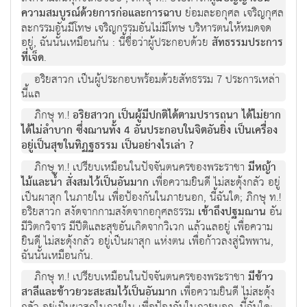
ความสมบูรณ์ด้วยการก่อและการฉาบ
ย่อมละอกุศล เจริญกุศล
ละกรรมอันมีโทษ เจริญกรรมอันไม่มีโทษ บริหารตนให้หมดจด
อยู่, ฉันนั้นเหมือนกัน : นี้ชื่อว่าผู้ประกอบด้วย
สัทธรรมประการ
ที่เจ็ด
.
อริยสาวก เป็นผู้ประกอบพร้อมด้วยสัทธรรม 7 ประการเหล่า
นี้แล
ภิกษุ ท.!
อริยสาวก เป็นผู้มีปกติได้ตามปรารถนา ได้ไม่ยาก
ได้ไม่ลำบาก ซึ่งฌานทั้ง 4 อันประกอบในจิตอันยิ่ง เป็นเครื่อง
อยู่เป็นสุขในทิฏฐธรรม เป็นอย่างไรเล่า ?
ภิกษุ ท.! เปรียบเหมือนในปัจจันตนครของพระราชา
มีหญ้า
ไม้และน้ำ สั่งสมไว้เป็นอันมาก
เพื่อความยินดี ไม่สะดุ้งกลัว อยู่
เป็นผาสุก ในภายใน เพื่อป้องกันในภายนอก, นี้ฉันใด; ภิกษุ ท.!
อริยสาวก สงัดจากกามสงัดจากอกุศลธรรม
เข้าถึงปฐมฌาน
อัน
มีวิตกวิจาร มีปีติและสุขอันเกิดจากวิเวก แล้วแลอยู่ เพื่อความ
ยินดี ไม่สะดุ้งกลัว อยู่เป็นผาสุก แห่งตน เพื่อก้าวลงสู่นิพพาน,
ฉันนั้นเหมือนกัน.
ภิกษุ ท.! เปรียบเหมือนในปัจจันตนครของพระราชา
มีข้าว
สาลีและข้าวยวะสะสมไว้เป็นอันมาก
เพื่อความยินดี ไม่สะดุ้ง