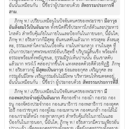
ฉันนั้นเหมือนกัน : นื้ชื่อว่าผู้ประกอบด้วย
สัทธรรมประการที่
สาม
.
ภิกษุ ท.! เปรียบเหมือนในปัจจันตนครของพระราชา
มีอาวุธ
อันสั่งสมไว้เป็นอันมาก
ทั้งชนิดที่ใช้ประหารใกล้ตัวและประหาร
ไกลตัว สำหรับคุ้มภัยในภายในและป้องกันในภายนอก, นี้ฉันใด;
ภิกษุ ท.! อริยสาวกก็มีสุตะ อันตนสดับแล้วมาก ทรงสุตะ สั่งสมสุ
ตะ, ธรรมเหล่าใดงามในเบื้องต้น งามในท่ามกลาง งานในสุด ที่
เป็นการประกาศพรหมจรรย์อันบริสุทธิ์ บริบูรณ์สิ้นเชิง พร้อมทั้ง
อรรถะพร้อมทั้งพยัญชนะ, ธรรมมีรูปเห็นปานนั้น อันเขาสดับ
แล้วมาก ทรงไว้ คล่องปากขึ้นใจ แทงตลอดด้วยดีด้วยทิฏฐิ. ภิกษุ
ท.! อริยสาวกผู้
มีสุตะเป็นอาวุธ
ย่อมละอกุศล เจริญกุศล ละ
กรรมอันมีโทษ เจริญกรรมอันไม่มีโทษ บริหารตนให้หมดจดอยู่,
ฉันนั้นเหมือนกัน : นี้ชื่อว่า ผู้ประกอบด้วย
สัทธรรมประการที่สี่
.
ภิกษุ ท.! เปรียบเหมือนในปัจจันตนครของพระราชา
มี
กองพลประจำอยู่เป็นอันมาก
คือกองช้าง กองม้า กองรถ กอง
ธนู กองจัดธงประจำกอง กองเสนาธิการ กองพลาธิการ กองอุคค
โยธี กองราชบุตร กองจู่โจม กองมหานาค กองคนกล้า กองโล้ไม้
กองเกราะโล้หนัง กองทาสกบุตร สำหรับคุ้มภัยในภายในและ
ป้องกันในภายนอก, นี้ฉันใด; ภิกษุ ท.! อริยสาวกมีความเพียรอัน
ปราภแล้ว เพื่อละอกุศลธรรมทั้งหลาย เพื่อยังกุศลธรรมทั้งหลาย