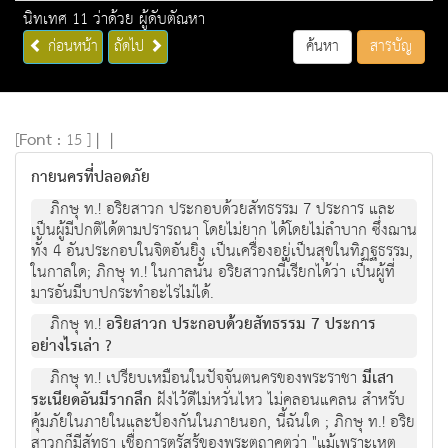
นิทเทศ 11 ว่าด้วย ผู้ดับตัณหา
ก่อนหน้า
ถัดไป
ค้นหา
สารบัญ
[
Font :
15 ]
|
|
กายนครที่ปลอดภัย
ภิกษุ ท.! อริยสาวก ประกอบด้วยสัทธรรม 7 ประการ และ
เป็นผู้มีปกติได้ตามปรารถนา โดยไม่ยาก ได้โดยไม่ลำบาก ซึ่งฌาน
ทั้ง 4 อันประกอบในจิตอันยิ่ง เป็นเครื่องอยู่เป็นสุขในทิฏฐธรรม,
ในกาลใด; ภิกษุ ท.! ในกาลนั้น อริยสาวกนี้เรียกได้ว่า เป็นผู้ที่
มารอันมีบาปกระทำอะไรไม่ได้.
ภิกษุ ท.!
อริยสาวก ประกอบด้วยสัทธรรม 7 ประการ
อย่างไรเล่า ?
ภิกษุ ท.! เปรียบเหมือนในปัจจันตนครของพระราชา
มีเสา
ระเนียดอันมีรากลึก
ฝังไว้ดีไม่หวั่นไหว ไม่คลอนแคลน สำหรับ
คุ้มภัยในภายในและป้องกันในภายนอก, นี้ฉันใด ; ภิกษุ ท.! อริย
สาวกก็มีสัทธา เชื่อการตรัสรู้ของพระตถาคตว่า "แม้เพราะเหตุ