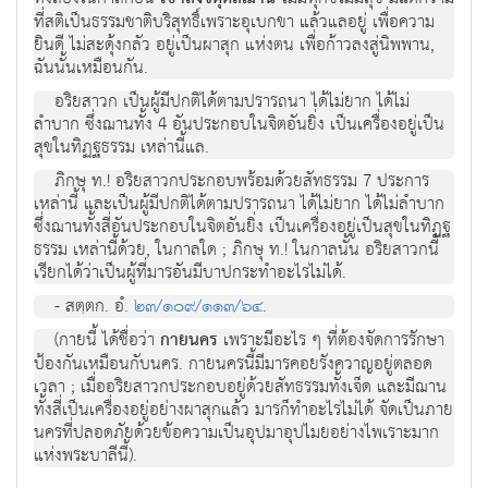
ที่สติเป็นธรรมชาติบริสุทธิ์เพราะอุเบกขา แล้วแลอยู่ เพื่อความ
ยินดี ไม่สะดุ้งกลัว อยู่เป็นผาสุก แห่งตน เพื่อก้าวลงสู่นิพพาน,
ฉันนั้นเหมือนกัน.
อริยสาวก เป็นผู้มีปกติได้ตามปรารถนา ได้ไม่ยาก ได้ไม่
ลำบาก ซึ่งฌานทั้ง 4 อันประกอบในจิตอันยิ่ง เป็นเครื่องอยู่เป็น
สุขในทิฏฐธรรม เหล่านี้แล.
ภิกษุ ท.! อริยสาวกประกอบพร้อมด้วยสัทธรรม 7 ประการ
เหล่านี้ และเป็นผู้มีปกติได้ตามปรารถนา ได้ไม่ยาก ได้ไม่ลำบาก
ซึ่งฌานทั้งสี่อันประกอบในจิตอันยิ่ง เป็นเครื่องอยู่เป็นสุขในทิฏฐ
ธรรม เหล่านี้ด้วย, ในกาลใด ; ภิกษุ ท.! ในกาลนั้น อริยสาวกนี้
เรียกได้ว่าเป็นผู้ที่มารอันมีบาปกระทำอะไรไม่ได้.
- สตฺตก. อํ.
๒๓/๑๐๙/๑๑๓/๖๔
.
(กายนี้ ได้ชื่อว่า
กายนคร
เพราะมีอะไร ๆ ที่ต้องจัดการรักษา
ป้องกันเหมือนกับนคร. กายนครนี้มีมารคอยรังควาญอยู่ตลอด
เวลา ; เมื่ออริยสาวกประกอบอยู่ด้วยสัทธรรมทั้งเจ็ด และมีฌาน
ทั้งสี่เป็นเครื่องอยู่อย่างผาสุกแล้ว มารก็ทำอะไรไม่ได้ จัดเป็นภาย
นครที่ปลอดภัยด้วยข้อความเป็นอุปมาอุปไมยอย่างไพเราะมาก
แห่งพระบาลีนี้).