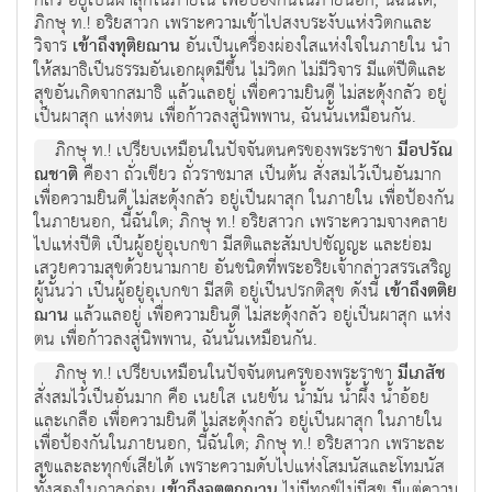
กลัว อยู่เป็นผาสุกในภายใน เพื่อป้องกันในภายนอก, นี้ฉันใด;
ภิกษุ ท.! อริยสาวก เพราะความเข้าไปสงบระงับแห่งวิตกและ
วิจาร
เข้าถึงทุติยฌาน
อันเป็นเครื่องผ่องใสแห่งใจในภายใน นำ
ให้สมาธิเป็นธรรมอันเอกผุดมีขึ้น ไม่วิตก ไม่มีวิจาร มีแต่ปีติและ
สุขอันเกิดจากสมาธิ แล้วแลอยู่ เพื่อความยินดี ไม่สะดุ้งกลัว อยู่
เป็นผาสุก แห่งตน เพื่อก้าวลงสู่นิพพาน, ฉันนั้นเหมือนกัน.
ภิกษุ ท.! เปรียบเหมือนในปัจจันตนครของพระราชา
มีอปรัณ
ณชาติ
คืองา ถั่วเขียว ถั่วราชมาส เป็นต้น สั่งสมไว้เป็นอันมาก
เพื่อความยินดี ไม่สะดุ้งกลัว อยู่เป็นผาสุก ในภายใน เพื่อป้องกัน
ในภายนอก, นี้ฉันใด; ภิกษุ ท.! อริยสาวก เพราะความจางคลาย
ไปแห่งปีติ เป็นผู้อยู่อุเบกขา มีสติและสัมปปชัญญะ และย่อม
เสวยความสุขด้วยนามกาย อันชนิดที่พระอริยเจ้ากล่าวสรรเสริญ
ผู้นั้นว่า เป็นผู้อยู่อุเบกขา มีสติ อยู่เป็นปรกติสุข ดังนี้
เข้าถึงตติย
ฌาน
แล้วแลอยู่ เพื่อความยินดี ไม่สะดุ้งกลัว อยู่เป็นผาสุก แห่ง
ตน เพื่อก้าวลงสู่นิพพาน, ฉันนั้นเหมือนกัน.
ภิกษุ ท.! เปรียบเหมือนในปัจจันตนครของพระราชา
มีเภสัช
สั่งสมไว้เป็นอันมาก คือ เนยใส เนยข้น น้ำมัน น้ำผึ้ง น้ำอ้อย
และเกลือ เพื่อความยินดี ไม่สะดุ้งกลัว อยู่เป็นผาสุก ในภายใน
เพื่อป้องกันในภายนอก, นี้ฉันใด; ภิกษุ ท.! อริยสาวก เพราะละ
สุขและละทุกข์เสียได้ เพราะความดับไปแห่งโสมนัสและโทมนัส
ทั้งสองในกาลก่อน
เข้าถึงจตุตถฌาน
ไม่มีทุกข์ไม่มีสุข มีแต่ความ