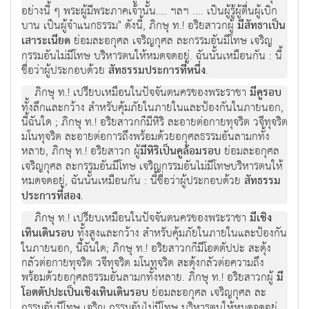
อย่างนี้ ๆ พระผู้มีพระภาคเจ้านั้น.... ฯลฯ .... เป็นผู้รู้ผู้ตื่นผู้เบิก
บาน เป็นผู้จำแนกธรรม" ดังนี้, ภิกษุ ท.! อริยสาวกผู้
มีสัทธาเป็น
เสาระเนียด
ย่อมละอกุศล เจริญกุศล ละกรรมอันมีโทษ เจริญ
กรรมอันไม่มีโทษ บริหารตนให้หมดจดอยู่. ฉันนั้นเหมือนกัน : นี้
ชื่อว่าผู้ประกอบด้วย
สัทธรรมประการที่หนึ่ง
.
ภิกษุ ท.! เปรียบเหมือนในปัจจันตนครของพระราชา
มีคูรอบ
ทั้งลึกและกว้าง สำหรับคุ้มภัยในภายในและป้องกันในภายนอก,
นี้ฉันใด ; ภิกษุ ท.! อริยสาวกก็มีหิริ ละอายต่อกายทุจริต วจีทุจริต
มโนทุจริต ละอายต่อการถึงพร้อมด้วยอกุศลธรรมอันลามกทั้ง
หลาย, ภิกษุ ท.! อริยสาวก ผู้
มีหิริเป็นคูล้อมรอบ
ย่อมละอกุศล
เจริญกุศล ละกรรมอันมีโทษ เจริญกรรมอันไม่มีโทษบริหารตนให้
หมดจดอยู่, ฉันนั้นเหมือนกัน : นี้ชื่อว่าผู้ประกอบด้วย
สัทธรรม
ประการที่สอง
.
ภิกษุ ท.! เปรียบเหมือนในปัจจันตนครของพระราชา
มีเชิง
เทินเดินรอบ
ทั้งสูงและกว้าง สำหรับคุ้มภัยในภายในและป้องกัน
ในภายนอก, นี้ฉันใด; ภิกษุ ท.! อริยสาวกก็มีโอตตัปปะ สะดุ้ง
กลัวต่อกายทุจริต วจีทุจริต มโนทุจริต สะดุ้งกลัวต่อความถึง
พร้อมด้วยอกุศลธรรมอันลามกทั้งหลาย. ภิกษุ ท.! อริยสาวกผู้
มี
โอตตัปปะเป็นเชิงเทินเดินรอบ
ย่อมละอกุศล เจริญกุศล ละ
กรรมอันมีโทษ เจริญ กรรมอันไม่มีโทษ บริหารตนให้หมดจดอยู่,