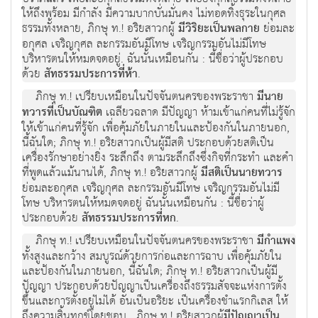
ให้ถึงพร้อม มีกำลัง มีความบากบั่นมั่นคง ไม่ทอดทิ้งธุระในกุศล
ธรรมทั้งหลาย, ภิกษุ ท.! อริยสาวกผู้
มีวิริยะเป็นพลกาย
ย่อมละ
อกุศล เจริญกุศล ละกรรมอันมีโทษ เจริญกรรมอันไม่มีโทษ
บริหารตนให้หมดจดอยู่. ฉันนั้นเหมือนกัน : นี้ชื่อว่าผู้ประกอบ
ด้วย
สัทธรรมประการที่ห้า
.
ภิกษุ ท.! เปรียบเหมือนในปัจจันตนครของพระราชา
มีนาย
ทวารที่เป็นบัณฑิต
เฉลียวฉลาด มีปัญญา ห้ามเข้าแก่คนที่ไม่รู้จัก
ให้เข้าแก่คนที่รู้จัก เพื่อคุ้มภัยในภายในและป้องกันในภายนอก,
นี้ฉันใด; ภิกษุ ท.! อริยสาวกเป็นผู้มีสติ ประกอบด้วยสติเป็น
เครื่องรักษาอย่างยิ่ง ระลึกถึง ตามระลึกถึงซึ่งกิจที่กระทำ และคำ
ที่พูดแล้วแม้นานได้, ภิกษุ ท.! อริยสาวกผู้
มีสติเป็นนายทวาร
ย่อมละอกุศล เจริญกุศล ละกรรมอันมีโทษ เจริญกรรมอันไม่มี
โทษ บริหารตนให้หมดจดอยู่ ฉันนั้นเหมือนกัน : นี้ชื่อว่าผู้
ประกอบด้วย
สัทธรรมประการที่หก
.
ภิกษุ ท.! เปรียบเหมือนในปัจจันตนครของพระราชา
มีกำแพง
ทั้งสูงและกว้าง สมบูรณ์ด้วยการก่อและการฉาบ เพื่อคุ้มภัยใน
และป้องกันในภายนอก, นี้ฉันใด; ภิกษุ ท.! อริยสาวกเป็นผู้มี
ปัญญา ประกอบด้วยปัญญาเป็นเครื่องถึงธรรมสัจจะแห่งการตั้ง
ขึ้นและการตั้งอยู่ไม่ได้ อันเป็นอริยะ เป็นเครื่องชำแรกกิเลส ให้
ถึงความสิ้นทุกข์โดยชอบ , ภิกษุ ท.! อริยสาวกผู้
มีปัญญาเป็น