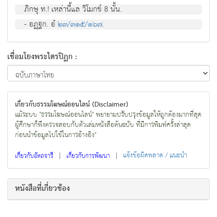
ภิกษุ ท.! เหล่านี้แล วิโมกข์ 8 นั้น.
- อฏฺฐก. อํ
๒๓/๓๑๕/๑๖๗
.
เชื่อมโยงพระไตรปิฏก :
เกี่ยวกับธรรมโฆษณ์ออนไลน์ (Disclaimer)
แม้ระบบ "ธรรมโฆษณ์ออนไลน์" พยายามปรับปรุงข้อมูลให้ถูกต้องมากที่สุด
ผู้ศึกษาก็พึงตรวจสอบกับตัวเล่มหนังสือต้นฉบับ ที่มีการพิมพ์ครั้งล่าสุด
ก่อนนำข้อมูลไปใช้ในการอ้างอิง"
|
|
แจ้งข้อผิดพลาด / แนะนำ
เกี่ยวกับอัตถจารี
เกี่ยวกับการพัฒนา
หนังสือที่เกี่ยวข้อง