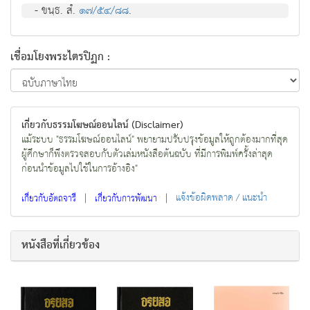
- ขนฺธ. สํ.
๑๗/๕๔/๘๘
.
เชื่อมโยงพระไตรปิฏก :
เกี่ยวกับธรรมโฆษณ์ออนไลน์ (Disclaimer)
แม้ระบบ "ธรรมโฆษณ์ออนไลน์" พยายามปรับปรุงข้อมูลให้ถูกต้องมากที่สุด
ผู้ศึกษาก็พึงตรวจสอบกับตัวเล่มหนังสือต้นฉบับ ที่มีการพิมพ์ครั้งล่าสุด
ก่อนนำข้อมูลไปใช้ในการอ้างอิง"
|
|
แจ้งข้อผิดพลาด / แนะนำ
เกี่ยวกับอัตถจารี
เกี่ยวกับการพัฒนา
หนังสือที่เกี่ยวข้อง