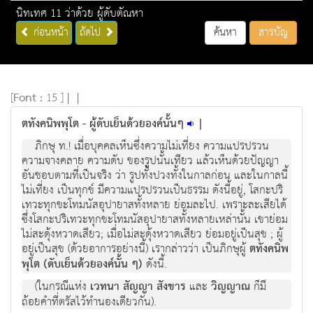
นิทเทศ 11 ว่าด้วย ผู้ดับตัณหา
ก่อนหน้า
ถัดไป
ค้นหา
สารบัญ
[
Font :
15 ]
|
|
ตทังคนิพพุโต - ผู้ดับเย็นด้วยองค์นั้นๆ
|
ภิกษุ ท.! เมื่อบุคคลเห็นซึ่งความไม่เที่ยง ความแปรปรวน
ความจางคลาย ความดับ ของรูปนั้นเทียว แล้วเห็นด้วยปัญญา
อันชอบตามที่เป็นจริง ว่า รูปทั้งปวงทั้งในกาลก่อน และในกาลนี้
ไม่เที่ยง เป็นทุกข์ มีความแปรปรวนเป็นธรรม ดังนี้อยู่, โสกะปริ
เทวะทุกขะโทมนัสอุปายาสทั้งหลาย ย่อมละไป. เพราะละเสียได้
ซึ่งโสกะปริเทวะทุกขะโทมนัสอุปายาสทั้งหลายเหล่านั้น เขาย่อม
ไม่สะดุ้งหวาดเสียว; เมื่อไม่สะดุ้งหวาดเสียว ย่อมอยู่เป็นสุข ; ผู้
อยู่เป็นสุข (ด้วยอาการอย่างนี้) เรากล่าวว่า เป็นภิกษุผู้
ตทังคนิพ
พุโต (ดับเย็นด้วยองค์นั้น ๆ)
ดังนี้.
(ในกรณีแห่ง
เวทนา สัญญา สังขาร
และ
วิญญาณ
ก็มี
ถ้อยคำที่ตรัสไว้ทำนองเดียวกัน).