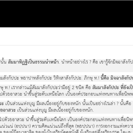
ินั้น
สัมมาทิฏฐิเป็นธรรมนำหน้า
. นำหน้าอย่างไร ? คือ เขารู้จักมิจฉาสังกั
มสังกัปปะ พยาปาทสังกัปปะ วิหิงสาสังกัปปะ. ภิกษุ ท.!
นี้คือ มิจฉาสังกั
ษุ ท.! เรากล่าวแม้สัมมาสังกัปปะว่ามีอยู่ 2 ชนิด คือ
สัมมาสังกัปปะ ที่ยัง
ปด้วยอาสวะ นำขึ้นสู่ระดับเหนือโลก เป็นองค์ประกอบแห่งหนทางเพื่อนิพพาน
สวะ
เป็นส่วนแห่งบุญ มีผลเนื่องอยู่กับของหนัก นั้นเป็นอย่างไรเล่า ? นั้นค
ด้วยอาสวะ
เป็นส่วนแห่งบุญ มีผลเนื่องอยู่กับของหนัก.
นไปด้วยอาสวะ นำขึ้นสู่ระดับเหนือโลก เป็นองค์ประกอบแห่งหนทางเพื่อนิพพา
แน่วแน่ (อปฺปนา) ความคิดแน่วแน่ถึงที่สุด (พฺยปฺปนา) การงอกงามแห่งความ
ิต ของผู้มีอนาสวจิต ของผู้เป็นอริยมัคคสมังคี ผู้เจริญอยู่ซึ่งอริยมรรค ใดแล;