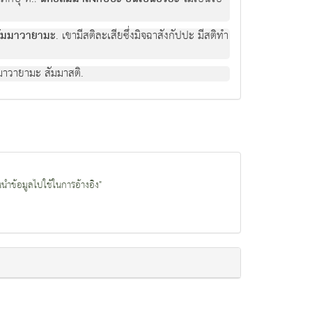
ัมมาวายามะ
. เขามีสติละเสียซึ่งมิจฉาสังกัปปะ มีสติทำ
ัมมาวายามะ สัมมาสติ.
นนำข้อมูลไปใช้ในการอ้างอิง"