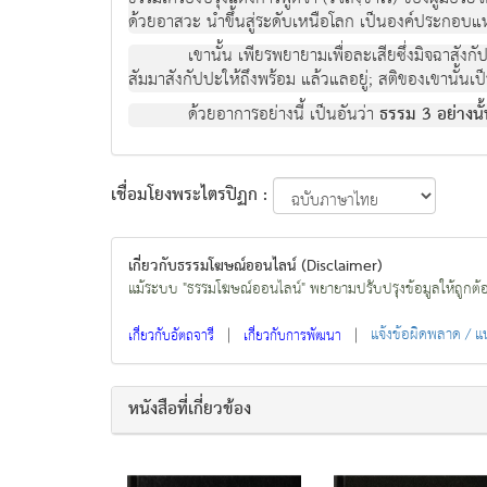
ด้วยอาสวะ นำขึ้นสู่ระดับเหนือโลก เป็นองค์ประกอบแ
เขานั้น เพียรพยายามเพื่อละเสียซึ่งมิจฉาสัง
สัมมาสังกัปปะให้ถึงพร้อม แล้วแลอยู่; สติของเขานั้นเ
ด้วยอาการอย่างนี้ เป็นอันว่า
ธรรม 3 อย่างนั
เชื่อมโยงพระไตรปิฏก :
เกี่ยวกับธรรมโฆษณ์ออนไลน์ (Disclaimer)
แม้ระบบ "ธรรมโฆษณ์ออนไลน์" พยายามปรับปรุงข้อมูลให้ถูกต้องมา
|
|
แจ้งข้อผิดพลาด / 
เกี่ยวกับอัตถจารี
เกี่ยวกับการพัฒนา
หนังสือที่เกี่ยวข้อง