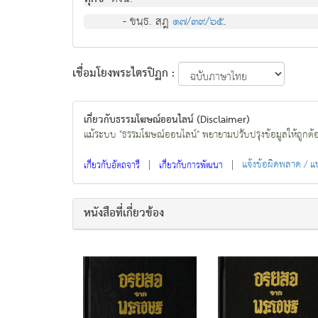
- ขนฺธ. สฺ
๑๗/๓๙/๖๕
.
เชื่อมโยงพระไตรปิฏก :
เกี่ยวกับธรรมโฆษณ์ออนไลน์ (Disclaimer)
แม้ระบบ "ธรรมโฆษณ์ออนไลน์" พยายามปรับปรุงข้อมูลให้ถูกต้องมา
|
|
แจ้งข้อผิดพลาด / 
เกี่ยวกับอัตถจารี
เกี่ยวกับการพัฒนา
หนังสือที่เกี่ยวข้อง