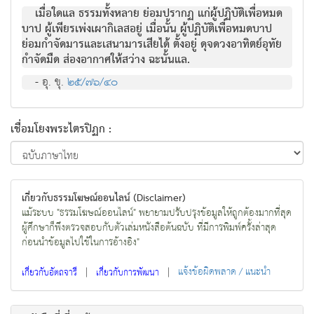
เมื่อใดแล ธรรมทั้งหลาย ย่อมปรากฏ แก่ผู้ปฏิบัติเพื่อหมด
บาป ผู้เพียรเพ่งเผากิเลสอยู่ เมื่อนั้น ผู้ปฏิบัติเพื่อหมดบาป
ย่อมกำจัดมารและเสนามารเสียได้ ตั้งอยู่ ดุจดวงอาทิตย์อุทัย
กำจัดมืด ส่องอากาศให้สว่าง ฉะนั้นแล.
- อุ. ขุ.
๒๕/๗๖/๔๐
เชื่อมโยงพระไตรปิฏก :
เกี่ยวกับธรรมโฆษณ์ออนไลน์ (Disclaimer)
แม้ระบบ "ธรรมโฆษณ์ออนไลน์" พยายามปรับปรุงข้อมูลให้ถูกต้องมากที่สุด
ผู้ศึกษาก็พึงตรวจสอบกับตัวเล่มหนังสือต้นฉบับ ที่มีการพิมพ์ครั้งล่าสุด
ก่อนนำข้อมูลไปใช้ในการอ้างอิง"
|
|
แจ้งข้อผิดพลาด / แนะนำ
เกี่ยวกับอัตถจารี
เกี่ยวกับการพัฒนา