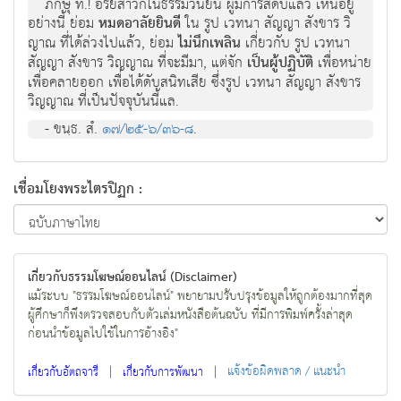
ภิกษุ ท.! อริยสาวกในธรรมวินัยนี้ ผู้มีการสดับแล้ว เห็นอยู่
อย่างนี้ ย่อม
หมดอาลัยยินดี
ใน รูป เวทนา สัญญา สังขาร วิ
ญาณ ที่ได้ล่วงไปแล้ว, ย่อม
ไม่นึกเพลิน
เกี่ยวกับ รูป เวทนา
สัญญา สังขาร วิญญาณ ที่จะมีมา, แต่จัก
เป็นผู้ปฏิบัติ
เพื่อหน่าย
เพื่อคลายออก เพื่อได้ดับสนิทเสีย ซึ่งรูป เวทนา สัญญา สังขาร
วิญญาณ ที่เป็นปัจจุบันนี้แล.
- ขนฺธ. สํ.
๑๗/๒๕-๖/๓๖-๘
.
เชื่อมโยงพระไตรปิฏก :
เกี่ยวกับธรรมโฆษณ์ออนไลน์ (Disclaimer)
แม้ระบบ "ธรรมโฆษณ์ออนไลน์" พยายามปรับปรุงข้อมูลให้ถูกต้องมากที่สุด
ผู้ศึกษาก็พึงตรวจสอบกับตัวเล่มหนังสือต้นฉบับ ที่มีการพิมพ์ครั้งล่าสุด
ก่อนนำข้อมูลไปใช้ในการอ้างอิง"
|
|
แจ้งข้อผิดพลาด / แนะนำ
เกี่ยวกับอัตถจารี
เกี่ยวกับการพัฒนา