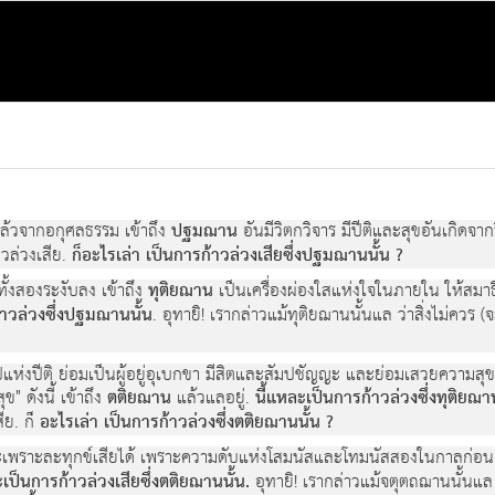
ดแล้วจากอกุศลธรรม เข้าถึง
ปฐมฌาน
อันมีวิตกวิจาร มีปีติและสุขอันเกิดจาก
าวล่วงเสีย.
ก็อะไรเล่า เป็นการก้าวล่วงเสียซึ่งปฐมฌานนั้น ?
รทั้งสองระงับลง เข้าถึง
ทุติยฌาน
เป็นเครื่องผ่องใสแห่งใจในภายใน ให้สมาธิเป
้าวล่วงซึ่งปฐมฌานนั้น
. อุทายิ! เรากล่าวแม้ทุติยฌานนั้นแล ว่าสิ่งไม่ควร 
?
ปแห่งปีติ ย่อมเป็นผู้อยู่อุเบกขา มีสิตและสัมปชัญญะ และย่อมเสวยความสุข
ุข" ดังนี้ เข้าถึง
ตติยฌาน
แล้วแลอยู่.
นี้แหละเป็นการก้าวล่วงซึ่งทุติยฌา
ีย. ก็
อะไรเล่า เป็นการก้าวล่วงซึ่งตติยฌานนั้น ?
 และเพราะละทุกข์เสียได้ เพราะความดับแห่งโสมนัสและโทมนัสสองในกาลก่อน 
ะเป็นการก้าวล่วงเสียซึ่งตติยฌานนั้น.
อุทายิ! เรากล่าวแม้จตุตถฌานนั้นแล ว