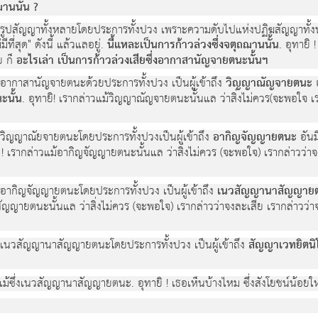
ฌานนั้น ?
ด้ซึ่งรูปสัญญาทั้งหลายโดยประการทั้งปวง เพราะความดับไปแห่งปฏิฆสัญญาทั้ง
ี่สุด" ดังนี้ แล้วแลอยู่.
นี้แหละเป็นการก้าวล่วงซึ่งจตุถฌานนั้น
. อุทายิ
ย ก็
อะไรเล่า เป็นการก้าวล่วงเสียซึ่งอากาสานัญจายตนะนั้นฯ
้ซึ่งอากาสานัญจายตนะด้วยประการทั้งปวง เป็นผู้เข้าถึง
วิญญาณัญจายตนะ
อ
ะนั้น
. อุทายิ! เรากล่าวแม้วิญญาณัญจายตนะนั้นแล ว่าสิ่งไม่ควร(จะพอใจ เร
้ซึ่งวิญญาณัยจายตนะโดยประการทั้งปวงเป็นผู้เข้าถึง
อากิญจัญญายตนะ
อันม
ิ ! เรากล่าวแม้อากิญจัญญายตนะนั้นแล ว่าสิ่งไม่ควร (จะพอใจ) เรากล่าวว่าจ
้ซึ่งอากิญจัญญายตนะโดยประการทั้งปวง เป็นผู้เข้าถึง
เนวสัญญานาสัญญาย
ัญญายตนะนั้นแล ว่าสิ่งไม่ควร (จะพอใจ) เรากล่าวว่าจงละเสีย เรากล่าวว่าจง
้ซึ่งเนวสัญญานาสัญญายตนะโดยประการทั้งปวง เป็นผู้เข้าถึง
สัญญาเวทยิตนิ
ม้ซึ่งเนวสัญญานาสัญญายตนะ. อุทายิ ! เธอเห็นบ้างไหม ซึ่งสังโยชน์น้อยใหญ่