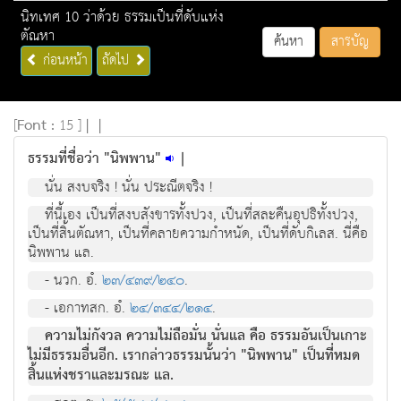
นิทเทศ 10 ว่าด้วย ธรรมเป็นที่ดับแห่ง
ตัณหา
ค้นหา
สารบัญ
ก่อนหน้า
ถัดไป
[
Font :
15 ]
|
|
ธรรมที่ชื่อว่า "นิพพาน"
|
นั่น สงบจริง ! นั่น ประณีตจริง !
ที่นี้เอง เป็นที่สงบสังขารทั้งปวง, เป็นที่สละคืนอุปธิทั้งปวง,
เป็นที่สิ้นตัณหา, เป็นที่คลายความกำหนัด, เป็นที่ดับกิเลส. นี่คือ
นิพพาน แล.
- นวก. อํ.
๒๓/๔๓๙/๒๔๐
.
- เอกาทสก. อํ.
๒๔/๓๔๔/๒๑๔
.
ความไม่กังวล ความไม่ถือมั่น นั่นแล คือ ธรรมอันเป็นเกาะ
ไม่มีธรรมอื่นอีก. เรากล่าวธรรมนั้นว่า "นิพพาน" เป็นที่หมด
สิ้นแห่งชราและมรณะ แล.