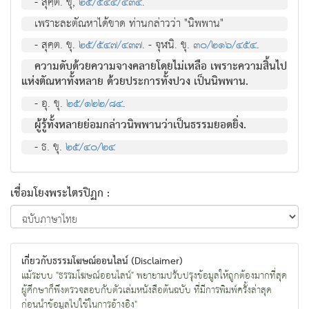
- สุคฺต. ขุ,
๒๕/๕๔๔/๔๓๔
.
เพราะละตัณหาได้ขาด ท่านกล่าวว่า "นิพพาน"
- สุคฺต. ขุ.
๒๕/๕๔๗/๔๓๗
. - จุฬนิ. ขุ.
๓๐/๒๑๖/๔๕๔
.
ความดับด้วยความจางคลายโดยไม่เหลือ เพราะความสิ้นไป
แห่งตัณหาทั้งหลาย ด้วยประการทั้งปวง เป็นนิพพาน.
- อุ. ขุ.
๒๕/๑๒๒/๘๔
.
ผู้รู้ทั้งหลายย่อมกล่าวนิพพานว่าเป็นธรรมยอดยิ่ง.
- ธ. ขุ.
๒๕/๔๐/๒๔
เชื่อมโยงพระไตรปิฏก :
เกี่ยวกับธรรมโฆษณ์ออนไลน์ (Disclaimer)
แม้ระบบ "ธรรมโฆษณ์ออนไลน์" พยายามปรับปรุงข้อมูลให้ถูกต้องมากที่สุด
ผู้ศึกษาก็พึงตรวจสอบกับตัวเล่มหนังสือต้นฉบับ ที่มีการพิมพ์ครั้งล่าสุด
ก่อนนำข้อมูลไปใช้ในการอ้างอิง"