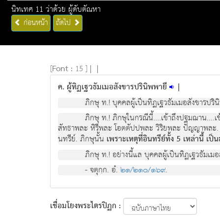
นิทเทศ 11 ว่าด้วย ผู้ดับตัณหา
ก่อนหน้า
ถัดไป
[
Font :
15 ]
|
|
ค. ผู้ทิฏเฐวธัมเมอสังขารปรินิพพายี
|
ภิกษุ ท.! บุคคลผู้เป็นทิฏเฐวธัมเมอสังขารปริน
ภิกษุ ท.! ภิกษุในกรณีนี้....เข้าถึงปฐมฌาน....
สัทธาพละ หิรีพละ โอตตัปปพละ วิริยพละ ปัญญาพละ
นทรีย์. ภิกษุนั้น
เพราะเหตุที่อินทรีย์ทั้ง 5 เหล่านี้ 
ภิกษุ ท.! อย่างนี้แล บุคคลผู้เป็นทิฏเฐวธัมเม
- จตุกฺก. อํ.
๒๑/๒๑๐/๑๖๙
.
เชื่อมโยงพระไตรปิฏก :