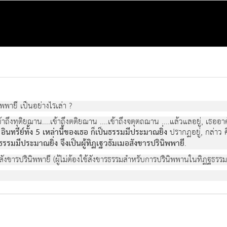
ิพพายี เป็นอย่างไรเล่า ?
เข้าถึงทุติยฌาน....เข้าถึงตติยฌาน ....เข้าถึงจตุตถฌาน ....แล้วแลอยู่, เธออา
.
อินทรีย์ทั้ง 5 เหล่านี้ของเธอ ก็เป็นธรรมมีประมาณยิ่ง
ปรากฏอยู่, กล่าว คื
เป็นธรรมมีประมาณยิ่ง จึงเป็นผู้ทิฏเฐวธัมเมอสังขารปรินิพพายี
.
อสังขารปรินิพพายี (ผู้ไม่ต้องใช้สังขารธรรมสำหรับการปรินิพพานในทิฏฐธรรมนี