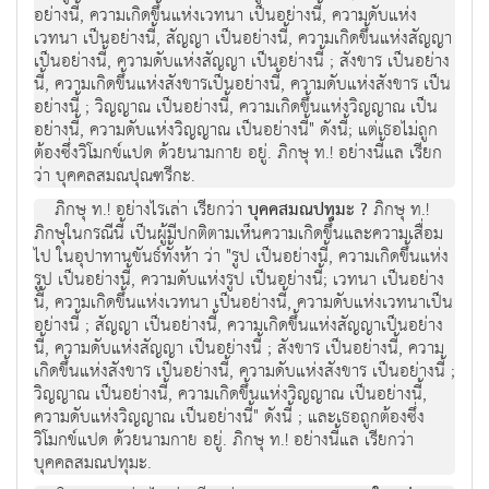
อย่างนี้, ความเกิดขึ้นแห่งเวทนา เป็นอย่างนี้, ความดับแห่ง
เวทนา เป็นอย่างนี้, สัญญา เป็นอย่างนี้, ความเกิดขึ้นแห่งสัญญา
เป็นอย่างนี้, ความดับแห่งสัญญา เป็นอย่างนี้ ; สังขาร เป็นอย่าง
นี้, ความเกิดขึ้นแห่งสังขารเป็นอย่างนี้, ความดับแห่งสังขาร เป็น
อย่างนี้ ; วิญญาณ เป็นอย่างนี้, ความเกิดขึ้นแห่งวิญญาณ เป็น
อย่างนี้, ความดับแห่งวิญญาณ เป็นอย่างนี้" ดังนี้; แต่เธอไม่ถูก
ต้องซึ่งวิโมกข์แปด ด้วยนามกาย อยู่. ภิกษุ ท.! อย่างนี้แล เรียก
ว่า บุคคลสมณปุณฑรีกะ.
ภิกษุ ท.! อย่างไรเล่า เรียกว่า
บุคคสมณปทุมะ ?
ภิกษุ ท.!
ภิกษุในกรณีนี้ เป็นผู้มีปกติตามเห็นความเกิดขึ้นและความเสื่อม
ไป ในอุปาทานขันธ์ทั้งห้า ว่า "รูป เป็นอย่างนี้, ความเกิดขึ้นแห่ง
รูป เป็นอย่างนี้, ความดับแห่งรูป เป็นอย่างนี้; เวทนา เป็นอย่าง
นี้, ความเกิดขึ้นแห่งเวทนา เป็นอย่างนี้, ความดับแห่งเวทนาเป็น
อย่างนี้ ; สัญญา เป็นอย่างนี้, ความเกิดขึ้นแห่งสัญญาเป็นอย่าง
นี้, ความดับแห่งสัญญา เป็นอย่างนี้ ; สังขาร เป็นอย่างนี้, ความ
เกิดขึ้นแห่งสังขาร เป็นอย่างนี้, ความดับแห่งสังขาร เป็นอย่างนี้ ;
วิญญาณ เป็นอย่างนี้, ความเกิดขึ้นแห่งวิญญาณ เป็นอย่างนี้,
ความดับแห่งวิญญาณ เป็นอย่างนี้" ดังนี้ ; และเธอถูกต้องซึ่ง
วิโมกข์แปด ด้วยนามกาย อยู่. ภิกษุ ท.! อย่างนี้แล เรียกว่า
บุคคลสมณปทุมะ.