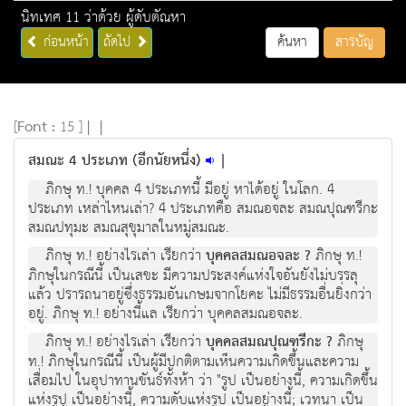
นิทเทศ 11 ว่าด้วย ผู้ดับตัณหา
ก่อนหน้า
ถัดไป
ค้นหา
สารบัญ
[
Font :
15 ]
|
|
สมณะ 4 ประเภท (อีกนัยหนึ่ง)
|
ภิกษุ ท.! บุคคล 4 ประเภทนี้ มีอยู่ หาได้อยู่ ในโลก. 4
ประเภท เหล่าไหนเล่า? 4 ประเภทคือ สมณอจละ สมณปุณฑรีกะ
สมณปทุมะ สมณสุขุมาลในหมู่สมณะ.
ภิกษุ ท.! อย่างไรเล่า เรียกว่า
บุคคลสมณอจละ ?
ภิกษุ ท.!
ภิกษุในกรณีนี้ เป็นเสขะ มีความประสงค์แห่งใจอันยังไม่บรรลุ
แล้ว ปรารถนาอยู่ซึ่งธรรมอันเกษมจากโยคะ ไม่มีธรรมอื่นยิ่งกว่า
อยู่. ภิกษุ ท.! อย่างนี้แล เรียกว่า บุคคลสมณอจละ.
ภิกษุ ท.! อย่างไรเล่า เรียกว่า
บุคคลสมณปุณฑรีกะ ?
ภิกษุ
ท.! ภิกษุในกรณีนี้ เป็นผู้มีปกติตามเห็นความเกิดขึ้นและความ
เสื่อมไป ในอุปาทานขันธ์ทั้งห้า ว่า "รูป เป็นอย่างนี้, ความเกิดขึ้น
แห่งรูป เป็นอย่างนี้, ความดับแห่งรูป เป็นอย่างนี้; เวทนา เป็น