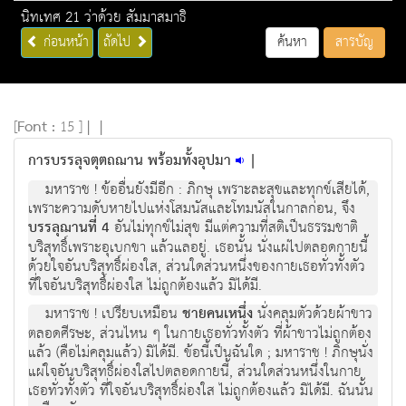
นิทเทศ 21 ว่าด้วย สัมมาสมาธิ
ก่อนหน้า
ถัดไป
ค้นหา
สารบัญ
[
Font :
15 ]
|
|
การบรรลุจตุตถฌาน พร้อมทั้งอุปมา
|
มหาราช ! ข้ออื่นยังมีอีก : ภิกษุ เพราะละสุขและทุกข์เสียได้,
เพราะความดับหายไปแห่งโสมนัสและโทมนัสในกาลก่อน, จึง
บรรลุฌานที่ 4
อันไม่ทุกข์ไม่สุข มีแต่ความที่สติเป็นธรรมชาติ
บริสุทธิ์เพราะอุเบกขา แล้วแลอยู่. เธอนั้น นั่งแผ่ไปตลอดกายนี้
ด้วยใจอันบริสุทธิ์ผ่องใส, ส่วนใดส่วนหนึ่งของกายเธอทั่วทั้งตัว
ที่ใจอันบริสุทธิ์ผ่องใส ไม่ถูกต้องแล้ว มิได้มี.
มหาราช ! เปรียบเหมือน
ชายคนเหนึ่ง
นั่งคลุมตัวด้วยผ้าขาว
ตลอดศีรษะ, ส่วนไหน ๆ ในกายเธอทั่วทั้งตัว ที่ผ้าขาวไม่ถูกต้อง
แล้ว (คือไม่คลุมแล้ว) มิได้มี. ข้อนี้เป็นฉันใด ; มหาราช ! ภิกษุนั่ง
แผ่ใจอันบริสุทธิ์ผ่องใสไปตลอดกายนี้, ส่วนใดส่วนหนึ่งในกาย
เธอทั่วทั้งตัว ที่ใจอันบริสุทธิ์ผ่องใส ไม่ถูกต้องแล้ว มิได้มี. ฉันนั้น