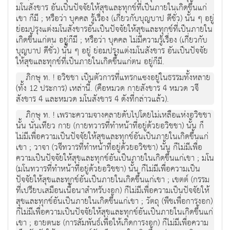
มโนสังขาร อันเป็นปัจจัยให้สุขและทุกข์ที่เป็นภายในเกิดขึ้นแก่
เขา ก็มี ; หรือว่า บุคคล รู้เรื่อง (เกี่ยวกับบุญบาป ดีชั่ว) นั้น ๆ อยู่
ย่อมปรุงแต่งมโนสังขารอันเป็นปัจจัยให้สุขและทุกข์ที่เป็นภายใน
เกิดขึ้นแก่ตน อยู่ก็มี ; หรือว่า บุคคล ไม่มีความรู้เรื่อง (เกี่ยวกับ
บุญบาป ดีชั่ว) นั้น ๆ อยู่ ย่อมปรุงแต่งมโนสังขาร อันเป็นปัจจัย
ให้สุขและทุกข์ที่เป็นภายในเกิดขึ้นแก่ตน อยู่ก็มี.
ภิกษุ ท. ! อวิชชา เป็นตัวการที่แทรกแซงอยู่ในธรรมทั้งหลาย
(ทั้ง 12 ประการ) เหล่านี้. (คือหมวด กายสังขาร 4 หมวด วจี
สังขาร 4 และหมวด มโนสังขาร 4 ดังที่กล่าวแล้ว).
ภิกษุ ท. ! เพราะความจางคลายดับไปโดยไม่เหลือแห่งอวิชชา
นั้น นั่นเทียว กาย (กายทวารที่ทำหน้าที่อยู่ด้วยอวิชชา) นั้น ก็
ไม่มีเพื่อความเป็นปัจจัยให้สุขและทุกข์อันเป็นภายในเกิดขึ้นแก่
เขา ; วาจา (วจีทวารที่ทำหน้าที่อยู่ด้วยอวิชชา) นั้น ก็ไม่มีเพื่อ
ความเป็นปัจจัยให้สุขและทุกข์อันเป็นภายในเกิดขึ้นแก่เขา ; มโน
(มโนทวารที่ทำหน้าที่อยู่ด้วยอวิชชา) นั้น ก็ไม่มีเพื่อความเป็น
ปัจจัยให้สุขและทุกข์อันเป็นภายในเกิดขึ้นแก่เขา ; เขตต์ (กรรม
ที่เปรียบเสมือนเนื้อนาสำหรับงอก) ก็ไม่มีเพื่อความเป็นปัจจัยให้
สุขและทุกข์อันเป็นภายในเกิดขึ้นแก่เขา ; วัตถุ (พืชเพื่อการงอก)
ก็ไม่มีเพื่อความเป็นปัจจัยให้สุขและทุกข์อันเป็นภายในเกิดขึ้นแก่
เขา ; อายตนะ (การสัมพันธ์เพื่อให้เกิดการงอก) ก็ไม่มีเพื่อความ