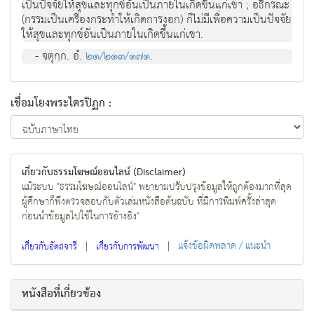
เป็นปัจจัยให้สุขและทุกข์อันเป็นภายในเกิดขึ้นแก่เขา ; อธิกรณะ
(กรรมเป็นเครื่องกระทำให้เกิดการงอก) ก็ไม่มีเพื่อความเป็นปัจจัย
ให้สุขและทุกข์อันเป็นภายในเกิดขึ้นแก่เขา.
- จตุกฺก. อํ.
๒๑/๒๑๓/๑๗๑
.
เชื่อมโยงพระไตรปิฏก :
เกี่ยวกับธรรมโฆษณ์ออนไลน์ (Disclaimer)
แม้ระบบ "ธรรมโฆษณ์ออนไลน์" พยายามปรับปรุงข้อมูลให้ถูกต้องมากที่สุด
ผู้ศึกษาก็พึงตรวจสอบกับตัวเล่มหนังสือต้นฉบับ ที่มีการพิมพ์ครั้งล่าสุด
ก่อนนำข้อมูลไปใช้ในการอ้างอิง"
|
|
แจ้งข้อผิดพลาด / แนะนำ
เกี่ยวกับอัตถจารี
เกี่ยวกับการพัฒนา
หนังสือที่เกี่ยวข้อง