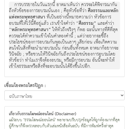
การบรรยายในวันแรกนี้ อาตมาเห็นว่า ควรจะได้พิจารณากัน
ถึงหัวข้อของการอบรมนั่นเอง ; คือหัวข้อที่ว่า
ศีลธรรมและหลัก
แห่งพระพุทธศาสนา
ที่เป็นอย่างนี้หมายความว่า หัวข้อการ
อบรมที่ให้ไว้นี้ดีอยู่แล้ว เราเข้าใจคำว่า
“ศีลธรรม”
และคำว่า
“หลักพระพุทธศาสนา”
ให้ทั่วถึงจริงๆ ก็พอ ฉะนั้นทางที่ดีที่สุด
ควรจะได้ทำความเข้าใจในคำสองคำนี้ ; แต่ว่าอยากจะชี้ถึง
ประโยชน์ของการอบรมกันพอเป็นเลาๆ เสียก่อน เพื่อเกิดความ
สนใจในสิ่งที่จะนำมาอบรมนั้น ก่อนอื่นทั้งหมด อาตมาก็อยากจะ
วินิจฉัย ; หรือชวนให้วินิจฉัยกันถึงประโยชน์ของการอบรมโดย
หัวข้อว่า ทำไมเราจึงต้องอบรม, หรือมีการอบรม อันนี้จะทำให้
เข้าใจธรรมะหรือสิ่งที่จะอบรมนั้นได้ยิ่งขึ้นไปอีก.
เชื่อมโยงพระไตรปิฏก :
เกี่ยวกับธรรมโฆษณ์ออนไลน์ (Disclaimer)
แม้ระบบ "ธรรมโฆษณ์ออนไลน์" พยายามปรับปรุงข้อมูลให้ถูกต้องมากที่สุด
ผู้ศึกษาก็พึงตรวจสอบกับตัวเล่มหนังสือต้นฉบับ ที่มีการพิมพ์ครั้งล่าสุด