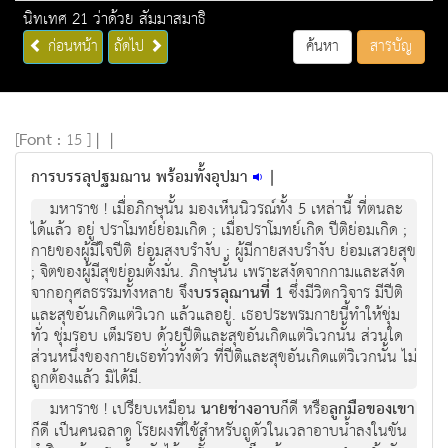
นิทเทศ 21 ว่าด้วย สัมมาสมาธิ
ก่อนหน้า
ถัดไป
ค้นหา
สารบัญ
[
Font :
15 ]
|
|
การบรรลุปฐมฌาน พร้อมทั้งอุปมา
|
มหาราช ! เมื่อภิกษุนั้น มองเห็นนิวรณ์ทั้ง 5 เหล่านี้ ที่ตนละ
ได้แล้ว อยู่ ปราโมทย์ย่อมเกิด ; เมื่อปราโมทย์เกิด ปีติย่อมเกิด ;
กายของผู้มีใจปีติ ย่อมสงบรำงับ ; ผู้มีกายสงบรำงับ ย่อมเสวยสุข
; จิตของผู้มีสุขย่อมตั้งมั่น. ภิกษุนั้น เพราะสงัดจากกามและสงัด
จากอกุศลธรรมทั้งหลาย จึง
บรรลุฌานที่ 1
ซึ่งมีวิตกวิจาร มีปีติ
และสุขอันเกิดแต่วิเวก แล้วแลอยู่. เธอประพรมกายนี้ทำให้ชุ่ม
ทั่ว ชุ่มรอบ เต็มรอบ ด้วยปีติและสุขอันเกิดแต่วิเวกนั้น ส่วนใด
ส่วนหนึ่งของกายเธอทั่วทั้งตัว ที่ปีติและสุขอันเกิดแต่วิเวกนั้น ไม่
ถูกต้องแล้ว มิได้มี.
มหาราช ! เปรียบเหมือน
นายช่างอาบ
ก็ดี หรือ
ลูกมือของเขา
ก็ดี เป็นคนฉลาด โรยผงที่ใช้สำหรับถูตัวในเวลาอาบน้ำลงในขัน