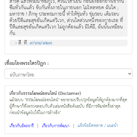
สำริด แล้วพรมน้ำหมักไว้, ครั้นเวลาเย็น ก้อนผงออกยางเข้ากัน
ซึมทั่วกันแล้ว จับกันทั้งภายในภายนอก ไม่ไหลหยด ฉันใด ;
มหาราช ! ภิกษุ ประพรมกายนี้ ทำให้ชุ่มทั่ว ชุ่มรอบ เต็มรอบ
ด้วยปีติและสุขอันเกิดแต่วิเวก, ส่วนใดส่วนหนึ่งของกายเธอ ที่
ปีติและสุขอันเกิดแต่วิเวก ไม่ถูกต้องแล้ว มิได้มี, ฉันนั้นเหมือน
กัน.
- สี. ที.
๙/๙๘/๑๒๗
.
เชื่อมโยงพระไตรปิฏก :
เกี่ยวกับธรรมโฆษณ์ออนไลน์ (Disclaimer)
แม้ระบบ "ธรรมโฆษณ์ออนไลน์" พยายามปรับปรุงข้อมูลให้ถูกต้องมากที่สุด
ผู้ศึกษาก็พึงตรวจสอบกับตัวเล่มหนังสือต้นฉบับ ที่มีการพิมพ์ครั้งล่าสุด
ก่อนนำข้อมูลไปใช้ในการอ้างอิง"
|
|
แจ้งข้อผิดพลาด / แนะนำ
เกี่ยวกับอัตถจารี
เกี่ยวกับการพัฒนา