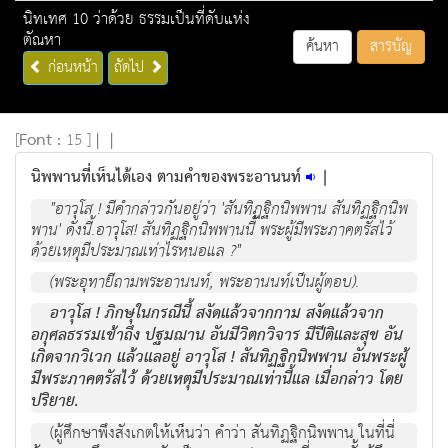
นิทเทศ 10 ว่าด้วย ธรรมเป็นที่ดับแห่ง
ตัณหา
ค้นหา
สารบัญ
ก่อนหน้า
ถัดไป
[
Font :
15 ]
|
|
นิพพานที่เห็นได้เอง ตามคำของพระอานนท์
|
"อาวุโส ! มีคำกล่าวกันอยู่ว่า 'สันทิฏฐิกนิพพาน สันทิฏฐิกนิพ
พาน' ดังนี้.อาวุโส! สันทิฏฐิกนิพพานนี้ พระผู้มีพระภาคตรัสไว้
ด้วยเหตุมีประมาณเท่าไรหนอแล ?"
(พระอุทายีถามพระอานนท์, พระอานนท์เป็นผู้ตอบ).
อาวุโส ! ภิกษุในกรณีนี้ สงัดแล้วจากกาม สงัดแล้วจาก
อกุศลธรรมเข้าถึง ปฐมฌาน อันมีวิตกวิจาร มีปีติและสุข อัน
เกิดจากวิเวก แล้วแลอยู่ อาวุโส ! สันทิฏฐิกนิพพาน อันพระผู้
มีพระภาคตรัสไว้ ด้วยเหตุมีประมาณเท่านี้แล เมื่อกล่าว โดย
ปริยาย.
(ผู้ศึกษาพึงสังเกตให้เห็นว่า คำว่า สันทิฏฐิกนิพพาน ในที่นี่