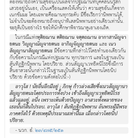
ต้องหมายถึงความสุขอันเป็นผลจากปฐมฌานที่บุคคลนั้นรู้สึก
เสวยอยู่นั่นเอง, เป็นเครื่องแสดงให้เห็นว่า ความสุขอันเกิดจาก
เนกขัมมะ โดยเฉพาะคือฌานทุกระดับ มีชื่อเรียกว่านิพพานได้,
ไม่จำเป็นจะต้องหมายถึงอนุปาทิเสสนิพพานอย่างเดียวเท่านั้น.
จะยุติเป็นอย่างไร ขอให้นักศึกษาพิจารณาดูเอาเองเถิด.
ในกรณีแห่ง
ทุติยฌาน ตติยฌาน จตุตถฌาน อากาสานัญจา
ยตนะ วิญญาณัญจายตนะ อากิญจัญญายตนะ
และ
เนว
สัญญานาสัญญายตนะ
มีข้อความที่กล่าวไว้โดยทำนองเดียวกัน
กับข้อความในกรณีแห่งปฐมฌาน ทุกประการ และในฐานะเป็น
สันทิฏฐิกนิพพาน โดยปริยาย. ส่วนสัญญาเวทยิตนิโรธซึ่งมีการ
สิ้นอาสวะนั้นกล่าวไว้ในฐานะเป็นสันทิฏฐิกนิพพานโดยนิป
ปริยาย ด้วยข้อความดังต่อไปนี้:-)
อาวุโส ! นัยอื่นอีกมีอยู่ : ภิกษุ ก้าวล่วงเสียซึ่งเนวสัญญานา
สัญญายตนะโดยประการทั้งปวง เข้าถึงสัญญาเวทยิตนิโรธ
แล้วแลอยู่. อนึ่ง เพราะเห็นด้วยปัญญา อาสวะทั้งหลายของ
เธอนั้นก็สิ้นไปรอบ. อาวุโส ! สันทิฏฐิกนิพพาน อันพระผู้มีพระ
ภาคตรัสไว้ ด้วยเหตุมีประมาณเท่านี้แล เมื่อกล่าวโดยนิป
ปริยาย.
- นวก. อํ.
๒๓/๔๗๕/๒๕๑