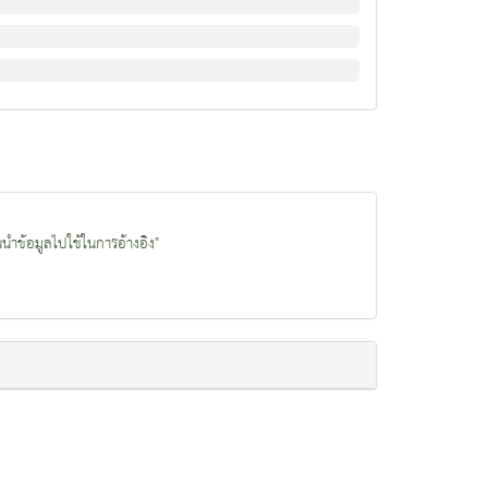
นนำข้อมูลไปใช้ในการอ้างอิง"