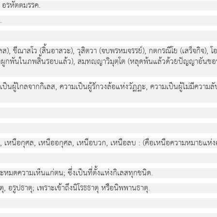
่า อรหัตตมรรค.
.
ส), ขีณาสโว (สิ้นอาสวะ), วุสิตวา (จบพรหมจรรย์), กตกรณีโย (เสร็จกิจ), โ
ผูกพันในภพสิ้นรอบแล้ว), สมฺทญฺญาวิมุตฺโต (หลุดพ้นแล้วด้วยปัญญาอันชอบ) ฯ
ป็นผู้ไกลจากกิเลส, ความเป็นผู้รักวงล้อแห่งวัฏฏะ, ความเป็นผู้ไม่มีความลั
าป, เหนือกุศล, เหนืออกุศล, เหนือบวก, เหนือลบ : (คือเหนือความหมายแห่งค
มดความเห็นแก่ตน; ซึ่งเป็นที่ตั้งแห่งกิเลสทุกชนิด.
 อรูปธาตุ; เพราะเข้าถึงนิโรธธาตุ หรือนิพพานธาตุ.