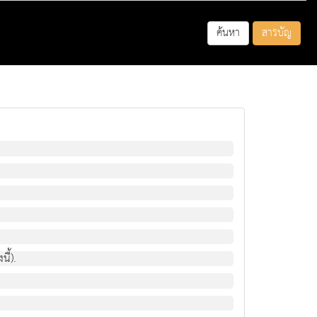
ค้นหา
สารบัญ
ี้).