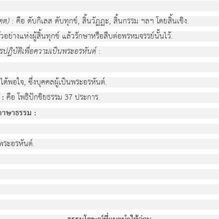
ตต)
: คือ ดับกิเลส ดับทุกข์, สิ้นวัฏฏะ, สิ้นกรรม ฯลฯ โดยสิ้นเชิง.
ัวอย่างแห่งผู้สิ้นทุกข์ แล้วรักษาหรือสืบต่อพรหมจรรย์นั้นไว้.
ารปฏิบัติเพื่อความเป็นพระอรหันต์
:
 ได้พอใจ, ซึ่งบุคคลผู้เป็นพระอรหันต์.
 :
คือ โพธิปักขิยธรรม 37 ประการ.
ภาษาธรรม :
พระอรหันต์.