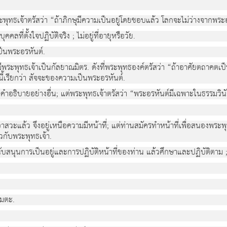
ะพุทธเจ้าตรัสว่า “ถ้าภิกษุมีความเป็นอยู่โดยชอบแล้ว โลกจะไม่ว่างจากพระ
ลที่ตั้งใจปฏิบัติจริง ; ไม่อยู่ที่อายุหรือวัย.
ป็นพระอรหันต์.
พระพุทธเจ้าเป็นกัลยาณมิตร. ดังที่พระพุทธองค์ตรัสว่า “ถ้าอาศัยตถาคตเป็น
ี้เรียกว่า สัจจะของความเป็นพระอรหันต์.
ีคำอธิบายอย่างอื่น; แต่พระพุทธเจ้าตรัสว่า “พระอรหันต์มีเฉพาะในธรรมวินัย 
อาสวะแล้ว จึงอยู่เหนือความมีหน้าที่; แต่ท่านสมัครทำหน้าที่เพื่อสนองพร
ยวกับพระพุทธเจ้า.
ับสนุนการเป็นอยู่และการปฏิบัติหน้าที่ของท่าน แล้วศึกษาและปฏิบัติตาม ;
อมตะ.