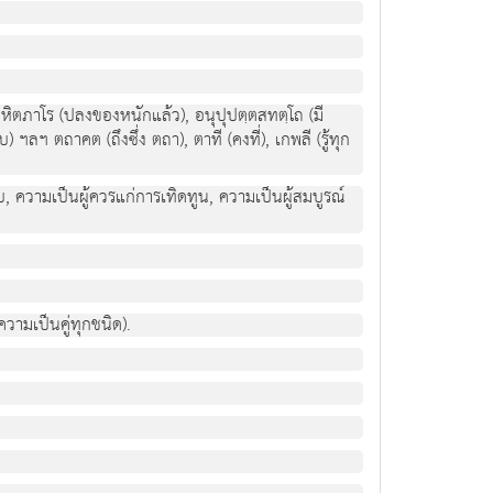
อหิตภาโร (ปลงของหนักแล้ว), อนุปุปตฺตสทตฺโถ (มี
ลฯ ตถาคต (ถึงซึ่ง ตถา), ตาที (คงที่), เกพลี (รู้ทุก
บ, ความเป็นผู้ควรแก่การเทิดทูน, ความเป็นผู้สมบูรณ์
วามเป็นคู่ทุกชนิด).