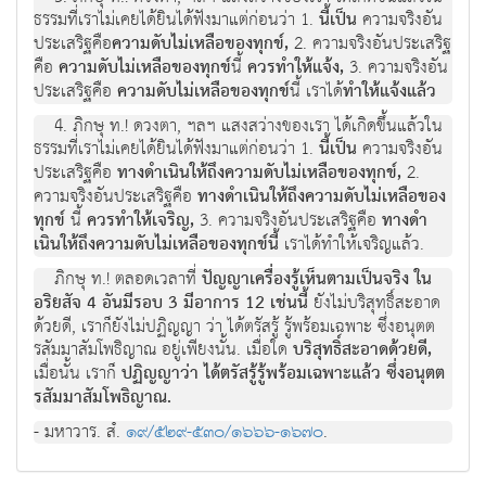
ธรรมที่เราไมเคยไดยินไดฟงมาแตกอนวา 1.
นี้เปน
ความจริงอัน
ประเสริฐคือ
ความดับไมเหลือของทุกข,
2. ความจริงอันประเสริฐ
คือ
ความดับไมเหลือของทุกข
นี้
ควรทําใหแจง,
3. ความจริงอัน
ประเสริฐคือ
ความดับไมเหลือของทุกข
นี้ เราได
ทําใหแจงแลว
4. ภิกษุ ท.! ดวงตา, ฯลฯ แสงสวางของเรา ไดเกิดขึ้นแลวใน
ธรรมที่เราไมเคยไดยินไดฟงมาแตกอนวา 1.
นี้เปน
ความจริงอัน
ประเสริฐคือ
ทางดําเนินใหถึงความดับไมเหลือของทุกข,
2.
ความจริงอันประเสริฐคือ
ทางดําเนินใหถึงความดับไมเหลือของ
ทุกข
นี้
ควรทําใหเจริญ,
3. ความจริงอันประเสริฐคือ
ทางดํา
เนินใหถึงความดับไมเหลือของทุกขนี้
เราไดทําใหเจริญแลว.
ภิกษุ ท.! ตลอดเวลาที่
ปญญาเครื่องรูเห็นตามเปนจริง ใน
อริยสัจ 4 อันมีรอบ 3 มีอาการ 12 เชนนี้
ยังไมบริสุทธิ์สะอาด
ดวยดี, เราก็ยังไมปฏิญญา วา ไดตรัสรู รูพรอมเฉพาะ ซึ่งอนุตต
รสัมมาสัมโพธิญาณ อยูเพียงนั้น. เมื่อใด
บริสุทธิ์สะอาดดวยดี,
เมื่อนั้น เราก็
ปฏิญญาวา ไดตรัสรูรูพรอมเฉพาะแลว ซึ่งอนุตต
รสัมมาสัมโพธิญาณ.
- มหาวาร. สํ.
๑๙/๕๒๙-๕๓๐/๑๖๖๖-๑๖๗๐
.