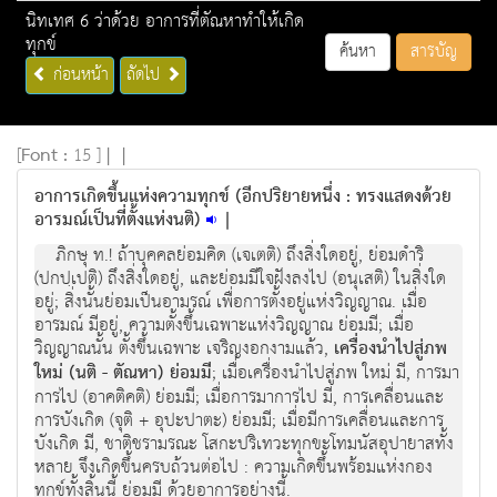
นิทเทศ 6 ว่าด้วย อาการที่ตัณหาทำให้เกิด
ทุกข์
ค้นหา
สารบัญ
ก่อนหน้า
ถัดไป
[
Font :
15 ]
|
|
อาการเกิดขึ้นแห่งความทุกข์ (อีกปริยายหนึ่ง : ทรงแสดงด้วย
อารมณ์เป็นที่ตั้งแห่งนติ)
|
ภิกษุ ท.! ถ้าบุคคลย่อมคิด (เจเตติ) ถึงสิ่งใดอยู่, ย่อมดำริ
(ปกปฺเปติ) ถึงสิ่งใดอยู่, และย่อมมีใจฝังลงไป (อนุเสติ) ในสิ่งใด
อยู่; สิ่งนั้นย่อมเป็นอามรณ์ เพื่อการตั้งอยู่แห่งวิญญาณ. เมื่อ
อารมณ์ มีอยู่, ความตั้งขึ้นเฉพาะแห่งวิญญาณ ย่อมมี; เมื่อ
วิญญาณนั้น ตั้งขึ้นเฉพาะ เจริญงอกงามแล้ว,
เครื่องนำไปสู่ภพ
ใหม่ (นติ - ตัณหา) ย่อมมี
; เมื่อเครื่องนำไปสู่ภพ ใหม่ มี, การมา
การไป (อาคติคติ) ย่อมมี; เมื่อการมาการไป มี, การเคลื่อนและ
การบังเกิด (จุติ + อุปะปาตะ) ย่อมมี; เมื่อมีการเคลื่อนและการ
บังเกิด มี, ชาติชรามรณะ โสกะปริเทวะทุกขะโทมนัสอุปายาสทั้ง
หลาย จึงเกิดขึ้นครบถ้วนต่อไป : ความเกิดขึ้นพร้อมแห่งกอง
ทุกข์ทั้งสิ้นนี้ ย่อมมี ด้วยอาการอย่างนี้.