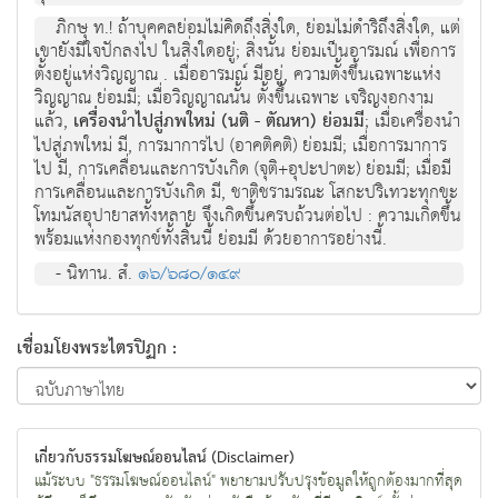
ภิกษุ ท.! ถ้าบุคคลย่อมไม่คิดถึงสิ่งใด, ย่อมไม่ดำริถึงสิ่งใด, แต่
เขายังมีใจปักลงไป ในสิ่งใดอยู่; สิ่งนั้น ย่อมเป็นอารมณ์ เพื่อการ
ตั้งอยู่แห่งวิญญาณ . เมื่ออารมณ์ มีอยู่, ความตั้งขึ้นเฉพาะแห่ง
วิญญาณ ย่อมมี; เมื่อวิญญาณนั้น ตั้งขึ้นเฉพาะ เจริญงอกงาม
แล้ว,
เครื่องนำไปสู่ภพใหม่ (นติ - ตัณหา) ย่อมมี
; เมื่อเครื่องนำ
ไปสู่ภพใหม่ มี, การมาการไป (อาคติคติ) ย่อมมี; เมื่อการมาการ
ไป มี, การเคลื่อนและการบังเกิด (จุติ+อุปะปาตะ) ย่อมมี; เมื่อมี
การเคลื่อนและการบังเกิด มี, ชาติชรามรณะ โสกะปริเทวะทุกขะ
โทมนัสอุปายาสทั้งหลาย จึงเกิดขึ้นครบถ้วนต่อไป : ความเกิดขึ้น
พร้อมแห่งกองทุกข์ทั้งสิ้นนี้ ย่อมมี ด้วยอาการอย่างนี้.
- นิทาน. สํ.
๑๖/๖๘๐/๑๔๙
เชื่อมโยงพระไตรปิฏก :
เกี่ยวกับธรรมโฆษณ์ออนไลน์ (Disclaimer)
แม้ระบบ "ธรรมโฆษณ์ออนไลน์" พยายามปรับปรุงข้อมูลให้ถูกต้องมากที่สุด