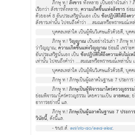
ภิกษุ ท.!
สังขาร
ทั้งหลาย เป็นอย่างไรเล่า ? 
เรียกว่า สังขารทั้งหลาย;
ความเกิดขึ้นแห่งสังขาร
ย่อม
ด้วยองค์ 8 อันประเสริฐนั่นเอง เป็น
ข้อปฏิบัติให้ถึงค
สังขารเท่านั้น ไปจนถึงคำว่า ....สมณะหรือพราหมณ์เหล่านั้
บุคคลเหล่าใด เป็นผู้พ้นวิเศษแล้วด้วยดี, บุคค
ภิกษุุ ท.!
วิญญาณ
เป็นอย่่างไรเล่่า ? ภิกษ
ว่าวิญญาณ;
ความเกิดขึ้นแห่งวิญญาณ
ย่อมมี เพราะค
อันประเสริฐนั่นเอง เป็น
ข้อปฏิบัติให้ถึงความดับไม่
เท่านั้น ไปจนถึงคำว่า ....สมณะหรือพราหมณ์์เหล่านั้น เป็น
บุคคลเหล่าใด เป็นผู้พ้นวิเศษแล้วด้วยดี, บุคค
ภิกษุุ ท ! ภิกษุเป็นผู้ฉลาดในฐานะ 7 ประการ
ภิกษุ ท.!
ภิกษุเป็นผู้พิจารณาใคร่ครวญธรรมโดย
ย่อมพิจารณาใคร่ครวญธรรม โดยความเป็น
อายตนะ
; 
อาการอย่างนี้ แล.
ภิกษุ ท.!
ภิกษุเป็นผู้ฉลาดในฐานะ 7 ประการ
วินัยนี้
, ดังนี้แล.
- ขนฺธ.สํ.
๑๗/๗๖-๘๐/๑๑๘-๑๒๔
.