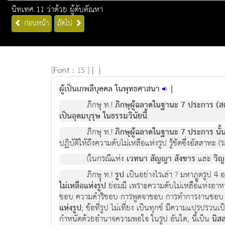
นิทเทศ 11 ว่าด้วย ผู้ดับตัณหา
ก่อนหน้า
ถัดไป
[
Font :
15 ]
|
|
ผู้เป็นเกพลีบุคคล ในพุทธศาสนา
|
ภิกษุ ท.!
ภิกษุผู้ฉลาดในฐานะ 7 ประการ (สตฺ
เป็นอุดมบุรุษ ในธรรมวินัยนี้
.
ภิกษุ ท.!
ภิกษุผู้ฉลาดในฐานะ 7 ประการ นั้น
ปฏิบัติให้ถึงความดับไม่เหลือแห่งรูป รู้ชัดซึ่งอัสสาทะ 
(ในกรณีแห่ง
เวทนา สัญญา สังขาร
และ
วิ
ภิกษุุ ท.!
รูป
เป็นอย่างไรเล่า ? มหาภููตรูป 4 อย
ไม่เหลือแห่งรูป
ย่อมมี เพราะความดับไม่เหลือแห่งอาห
ชอบ ความดำริชอบ การพูดจาชอบ การทำการงานชอบ การเล
แห่งรูป
; ข้อที่รูป ไม่เที่ยง เป็นทุกข์ มีความแปรปรวนเ
กำหนัดด้วยอำนาจความพอใจ ในรูป อันใด, นี้เป็น
นิส