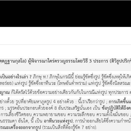
ตฏฺฐานกุสโล) ผู้พิจารณาใคร่ครวญธรรมโดยวิธี 3 ประการ (ติวิธูปปริกฺขี
เป็นอย่างไรเล่า ?
ภิกษุ ท.! ภิกษุในกรณีนี้ ย่อมรู้ชัดซึ่งรูป รู้ชัดซึ่งเหตุให้เก
(รสอร่อย) แห่งรูป รู้ชัดซึ่งอาทีนวะ (โทษอันต่ำทราม) แห่งรูป รู้ชัดซึ่งนิส
ญญาณ
ก็ได้ตรัสไว้ด้วยข้อความอย่างเดียวกันกับในกรณีแห่งรูป ทุกประการ ต่าง
่างด้้วย รูปที่อาศัยมหาภูตรูป 4 อย่างด้วย : นี้เราเรียกว่ารูป ;
การเกิดขึ้นแ
าร ; มรรคอันประกอบด้วยองค์ 8 อันประเสริฐนั่นเอง เป็น
ข้อปฏิบัติให้ถึ
ี้ยงชีวิตชอบ ความพยายามชอบ ความระลึกชอบ ความตั้งใจมั่นชอบ ; สุขโส
ป็นธรรมดา อันใด, นี้ เป็น
อาทีนวะแห่งรูป
; การนำออกเสียได้ซึ่งความกำหน
สรณะเครื่องออกจากรูป
(รวมเป็นสิ่งที่ต้องรู้ชัด 7 อย่าง).