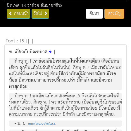
นิทเทศ 18 ว่าด้วย สัมมาอาชีวะ
ก่อนหน้า
ถัดไป
ค้นหา
สารบัญ
[
Font :
15 ]
|
|
ข. เกี่ยวกับบิณฑบาต
|
ภิกษุ ท. !
เราย่อมฉันโภชนะแต่ในที่นั่งแห่งเดียว
(คือฉันหน
เดียว ลุกขึ้นแล้วไม่ฉันอีกในวันนั้น). ภิกษุ ท. ! เมื่อเราฉันโภชนะ
แต่ในที่นั่งแห่งเดียวอยู่ ย่อม
รู้สึกว่าเป็นผู้มีอาพาธน้อย มีโรค
น้อย มีความเบากายกระปรี้กระเปร่า มีกำลัง และมีความ
ผาสุกด้วย
.
ภิกษุ ท. ! มาเถิด แม้พวกเธอทั้งหลาย ก็จงฉันโภชนะแต่ในที่
นั่งแห่งเดียว. ภิกษุ ท. ! พวกเธอทั้งหลาย เมื่อฉันอยู่ซึ่งโภชนะแต่
ในที่นั่งแห่งเดียว จักรู้สึกความที่เป็นผู้มีอาพาธน้อย มีโรคน้อย มี
ความเบากาย กระปรี้กระเปร่า มีกำลัง และมีความผาสุกด้วย.
- ม. ม.
๑๓/๑๖๓/๑๖๐
.