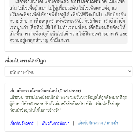
เธอพิจารณาโดยแยบคายแล้ว จึง
บริโภคบิณฑบาต
ไม่ใช่เพื่อ
เล่น ไม่ใช่เพื่อมัวเมา ไม่ใช่เพื่อประดับ ไม่ใช่เพื่อตกแต่ง, แต่
บริโภคเพียงเพื่อให้กายนี้ตั้งอยู่ได้ เพื่อให้ชีวิตเป็นไป เพื่อป้องกัน
ความลำบาก เพื่ออนุเคราะห์พรหมจรรย์, ด้วยคิดว่า เราจักกำจัด
เวทนาเก่า (คือหิว) เสียได้ ไม่ทำเวทนาใหม่ (คืออิ่มจนอึดอัด) ให้
เกิดขึ้น, ความที่อายุดำเนินไปได้ ความไม่มีโทษเพราะอาหาร และ
ความอยู่ผาสุกสำราญ จักมีแก่เรา.
เชื่อมโยงพระไตรปิฏก :
เกี่ยวกับธรรมโฆษณ์ออนไลน์ (Disclaimer)
แม้ระบบ "ธรรมโฆษณ์ออนไลน์" พยายามปรับปรุงข้อมูลให้ถูกต้องมากที่สุด
ผู้ศึกษาก็พึงตรวจสอบกับตัวเล่มหนังสือต้นฉบับ ที่มีการพิมพ์ครั้งล่าสุด
ก่อนนำข้อมูลไปใช้ในการอ้างอิง"
|
|
แจ้งข้อผิดพลาด / แนะนำ
เกี่ยวกับอัตถจารี
เกี่ยวกับการพัฒนา